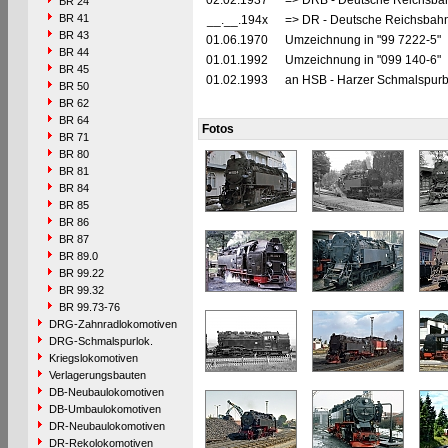
02.02.1937
=> DRB - Deutsche Reichsbah
BR 24
BR 41
__.__.194x
=> DR - Deutsche Reichsbahn
BR 43
01.06.1970
Umzeichnung in "99 7222-5"
BR 44
01.01.1992
Umzeichnung in "099 140-6"
BR 45
01.02.1993
an HSB - Harzer Schmalspur
BR 50
BR 62
BR 64
Fotos
BR 71
BR 80
BR 81
BR 84
BR 85
BR 86
BR 87
BR 89.0
BR 99.22
BR 99.32
BR 99.73-76
DRG-Zahnradlokomotiven
DRG-Schmalspurlok.
Kriegslokomotiven
Verlagerungsbauten
DB-Neubaulokomotiven
DB-Umbaulokomotiven
DR-Neubaulokomotiven
DR-Rekolokomotiven