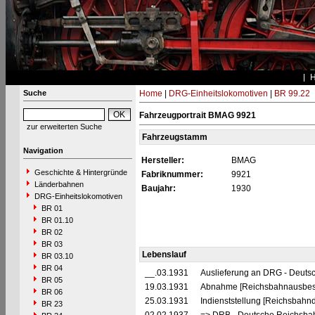
Suche
Home
|
DRG-Einheitslokomotiven
|
BR 99.22
Fahrzeugportrait BMAG 9921
zur erweiterten Suche
Fahrzeugstamm
Navigation
Hersteller:
BMAG
Geschichte & Hintergründe
Fabriknummer:
9921
Länderbahnen
Baujahr:
1930
DRG-Einheitslokomotiven
BR 01
BR 01.10
BR 02
BR 03
Lebenslauf
BR 03.10
BR 04
__.03.1931
Auslieferung an DRG - Deutsc
BR 05
19.03.1931
Abnahme [Reichsbahnausbes
BR 06
25.03.1931
Indienststellung [Reichsbahndi
BR 23