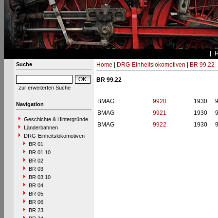
Suche
Home
|
DRG-Einheitslokomotiven
|
BR 99.22
BR 99.22
zur erweiterten Suche
BMAG
9920
1930
9
Navigation
BMAG
9921
1930
9
Geschichte & Hintergründe
BMAG
9922
1930
9
Länderbahnen
DRG-Einheitslokomotiven
BR 01
BR 01.10
BR 02
BR 03
BR 03.10
BR 04
BR 05
BR 06
BR 23