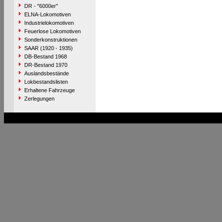
DR - "6000er"
ELNA-Lokomotiven
Industrielokomotiven
Feuerlose Lokomotiven
Sonderkonstruktionen
SAAR (1920 - 1935)
DB-Bestand 1968
DR-Bestand 1970
Auslandsbestände
Lokbestandslisten
Erhaltene Fahrzeuge
Zerlegungen