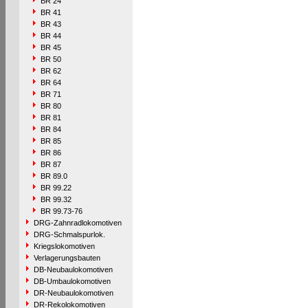
BR 24
BR 41
BR 43
BR 44
BR 45
BR 50
BR 62
BR 64
BR 71
BR 80
BR 81
BR 84
BR 85
BR 86
BR 87
BR 89.0
BR 99.22
BR 99.32
BR 99.73-76
DRG-Zahnradlokomotiven
DRG-Schmalspurlok.
Kriegslokomotiven
Verlagerungsbauten
DB-Neubaulokomotiven
DB-Umbaulokomotiven
DR-Neubaulokomotiven
DR-Rekolokomotiven