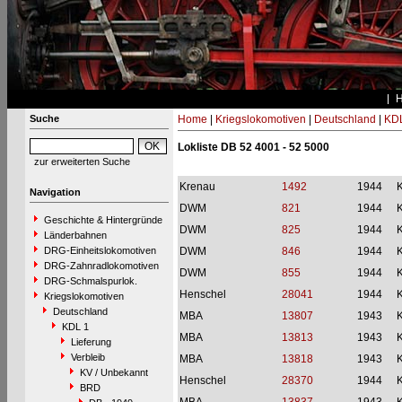
Suche
Home
|
Kriegslokomotiven
|
Deutschland
|
KDL
Lokliste DB 52 4001 - 52 5000
zur erweiterten Suche
Krenau
1492
1944
Navigation
DWM
821
1944
Geschichte & Hintergründe
DWM
825
1944
Länderbahnen
DRG-Einheitslokomotiven
DWM
846
1944
DRG-Zahnradlokomotiven
DWM
855
1944
DRG-Schmalspurlok.
Henschel
28041
1944
Kriegslokomotiven
Deutschland
MBA
13807
1943
KDL 1
MBA
13813
1943
Lieferung
Verbleib
MBA
13818
1943
KV / Unbekannt
Henschel
28370
1944
BRD