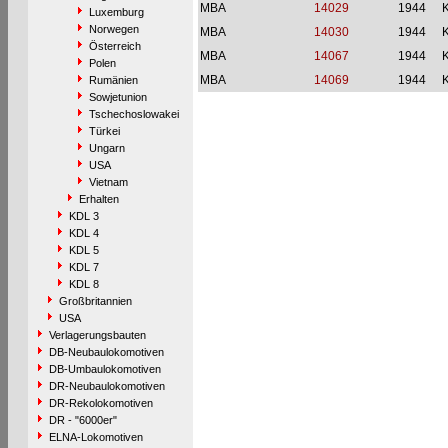
MBA
14029
1944
Luxemburg
Norwegen
MBA
14030
1944
Österreich
MBA
14067
1944
Polen
MBA
14069
1944
Rumänien
Sowjetunion
Tschechoslowakei
Türkei
Ungarn
USA
Vietnam
Erhalten
KDL 3
KDL 4
KDL 5
KDL 7
KDL 8
Großbritannien
USA
Verlagerungsbauten
DB-Neubaulokomotiven
DB-Umbaulokomotiven
DR-Neubaulokomotiven
DR-Rekolokomotiven
DR - "6000er"
ELNA-Lokomotiven