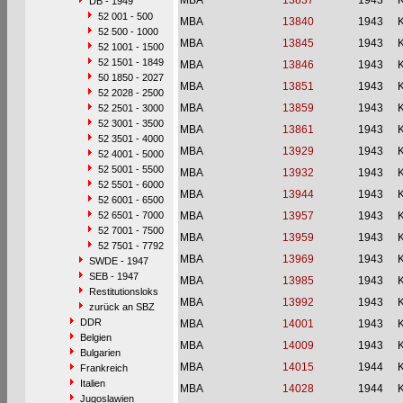
MBA
13837
1943
DB - 1949
52 001 - 500
MBA
13840
1943
52 500 - 1000
MBA
13845
1943
52 1001 - 1500
52 1501 - 1849
MBA
13846
1943
50 1850 - 2027
MBA
13851
1943
52 2028 - 2500
MBA
13859
1943
52 2501 - 3000
52 3001 - 3500
MBA
13861
1943
52 3501 - 4000
MBA
13929
1943
52 4001 - 5000
52 5001 - 5500
MBA
13932
1943
52 5501 - 6000
MBA
13944
1943
52 6001 - 6500
52 6501 - 7000
MBA
13957
1943
52 7001 - 7500
MBA
13959
1943
52 7501 - 7792
MBA
13969
1943
SWDE - 1947
SEB - 1947
MBA
13985
1943
Restitutionsloks
MBA
13992
1943
zurück an SBZ
DDR
MBA
14001
1943
Belgien
MBA
14009
1943
Bulgarien
MBA
14015
1944
Frankreich
Italien
MBA
14028
1944
Jugoslawien