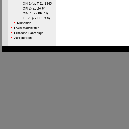
OKi 1 (pr. T 11, 1945)
OKl 2 (ex BR 64)
OKo 1 (ex BR 78)
TKh 5 (ex BR 89.0)
Rumänien
Lokbestandslisten
Erhaltene Fahrzeuge
Zerlegungen