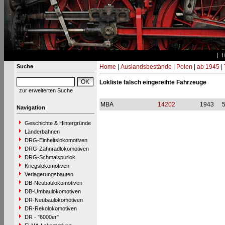
Suche
Home
|
Auslandsbestände
|
Polen
|
ab 1945
|
Lokliste falsch eingereihte Fahrzeuge
zur erweiterten Suche
MBA
14202
1943
Navigation
Geschichte & Hintergründe
Länderbahnen
DRG-Einheitslokomotiven
DRG-Zahnradlokomotiven
DRG-Schmalspurlok.
Kriegslokomotiven
Verlagerungsbauten
DB-Neubaulokomotiven
DB-Umbaulokomotiven
DR-Neubaulokomotiven
DR-Rekolokomotiven
DR - "6000er"