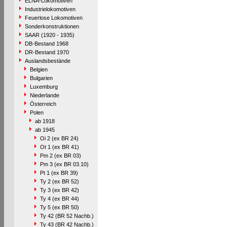
ELNA-Lokomotiven
Industrielokomotiven
Feuerlose Lokomotiven
Sonderkonstruktionen
SAAR (1920 - 1935)
DB-Bestand 1968
DR-Bestand 1970
Auslandsbestände
Belgien
Bulgarien
Luxemburg
Niederlande
Österreich
Polen
ab 1918
ab 1945
Oi 2 (ex BR 24)
Ot 1 (ex BR 41)
Pm 2 (ex BR 03)
Pm 3 (ex BR 03.10)
Pt 1 (ex BR 39)
Ty 2 (ex BR 52)
Ty 3 (ex BR 42)
Ty 4 (ex BR 44)
Ty 5 (ex BR 50)
Ty 42 (BR 52 Nachb.)
Ty 43 (BR 42 Nachb.)