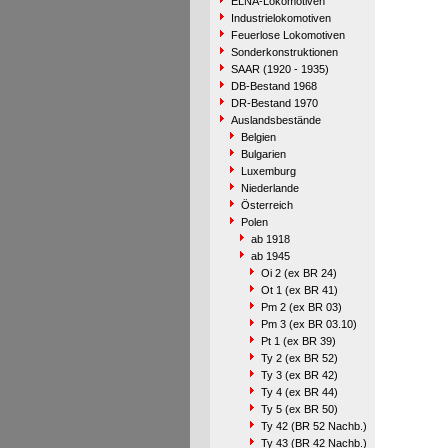
ELNA-Lokomotiven
Industrielokomotiven
Feuerlose Lokomotiven
Sonderkonstruktionen
SAAR (1920 - 1935)
DB-Bestand 1968
DR-Bestand 1970
Auslandsbestände
Belgien
Bulgarien
Luxemburg
Niederlande
Österreich
Polen
ab 1918
ab 1945
Oi 2 (ex BR 24)
Ot 1 (ex BR 41)
Pm 2 (ex BR 03)
Pm 3 (ex BR 03.10)
Pt 1 (ex BR 39)
Ty 2 (ex BR 52)
Ty 3 (ex BR 42)
Ty 4 (ex BR 44)
Ty 5 (ex BR 50)
Ty 42 (BR 52 Nachb.)
Ty 43 (BR 42 Nachb.)