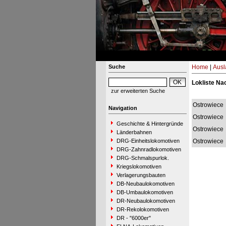
Suche
Home
|
Ausl
Lokliste Na
zur erweiterten Suche
Ostrowiece
Navigation
Ostrowiece
Geschichte & Hintergründe
Ostrowiece
Länderbahnen
DRG-Einheitslokomotiven
Ostrowiece
DRG-Zahnradlokomotiven
DRG-Schmalspurlok.
Kriegslokomotiven
Verlagerungsbauten
DB-Neubaulokomotiven
DB-Umbaulokomotiven
DR-Neubaulokomotiven
DR-Rekolokomotiven
DR - "6000er"