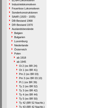
ELNA-Lokomotiven
Industrielokomotiven
Feuerlose Lokomotiven
Sonderkonstruktionen
SAAR (1920 - 1935)
DB-Bestand 1968
DR-Bestand 1970
Auslandsbestände
Belgien
Bulgarien
Luxemburg
Niederlande
Österreich
Polen
ab 1918
ab 1945
Oi 2 (ex BR 24)
Ot 1 (ex BR 41)
Pm 2 (ex BR 03)
Pm 3 (ex BR 03.10)
Pt 1 (ex BR 39)
Ty 2 (ex BR 52)
Ty 3 (ex BR 42)
Ty 4 (ex BR 44)
Ty 5 (ex BR 50)
Ty 42 (BR 52 Nachb.)
Ty 43 (BR 42 Nachb.)