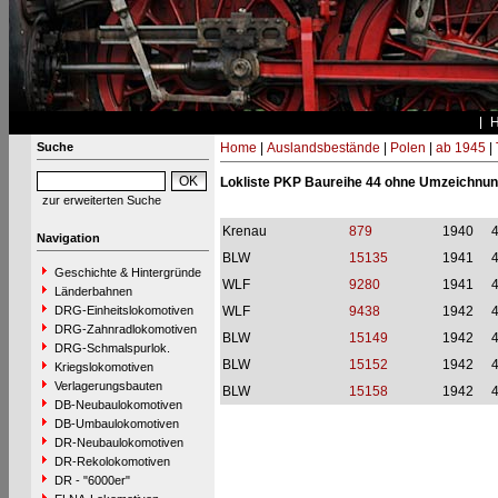
Suche
Home
|
Auslandsbestände
|
Polen
|
ab 1945
|
Lokliste PKP Baureihe 44 ohne Umzeichnu
zur erweiterten Suche
Krenau
879
1940
Navigation
BLW
15135
1941
Geschichte & Hintergründe
WLF
9280
1941
Länderbahnen
DRG-Einheitslokomotiven
WLF
9438
1942
DRG-Zahnradlokomotiven
BLW
15149
1942
DRG-Schmalspurlok.
BLW
15152
1942
Kriegslokomotiven
Verlagerungsbauten
BLW
15158
1942
DB-Neubaulokomotiven
DB-Umbaulokomotiven
DR-Neubaulokomotiven
DR-Rekolokomotiven
DR - "6000er"