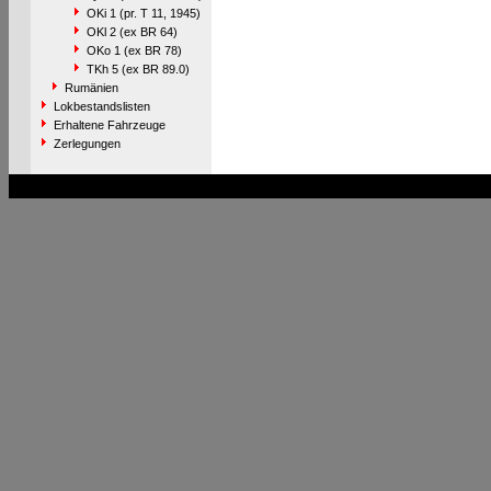
OKi 1 (pr. T 11, 1945)
OKl 2 (ex BR 64)
OKo 1 (ex BR 78)
TKh 5 (ex BR 89.0)
Rumänien
Lokbestandslisten
Erhaltene Fahrzeuge
Zerlegungen