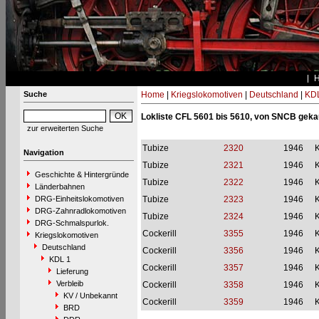
Suche
Home
|
Kriegslokomotiven
|
Deutschland
|
KDL
Lokliste CFL 5601 bis 5610, von SNCB geka
zur erweiterten Suche
Tubize
2320
1946
Navigation
Tubize
2321
1946
Geschichte & Hintergründe
Tubize
2322
1946
Länderbahnen
DRG-Einheitslokomotiven
Tubize
2323
1946
DRG-Zahnradlokomotiven
Tubize
2324
1946
DRG-Schmalspurlok.
Cockerill
3355
1946
Kriegslokomotiven
Deutschland
Cockerill
3356
1946
KDL 1
Cockerill
3357
1946
Lieferung
Verbleib
Cockerill
3358
1946
KV / Unbekannt
Cockerill
3359
1946
BRD