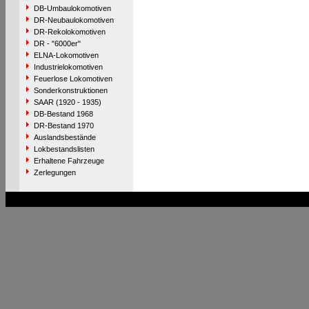
DB-Umbaulokomotiven
DR-Neubaulokomotiven
DR-Rekolokomotiven
DR - "6000er"
ELNA-Lokomotiven
Industrielokomotiven
Feuerlose Lokomotiven
Sonderkonstruktionen
SAAR (1920 - 1935)
DB-Bestand 1968
DR-Bestand 1970
Auslandsbestände
Lokbestandslisten
Erhaltene Fahrzeuge
Zerlegungen