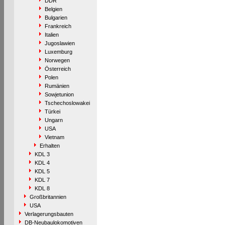
DDR
Belgien
Bulgarien
Frankreich
Italien
Jugoslawien
Luxemburg
Norwegen
Österreich
Polen
Rumänien
Sowjetunion
Tschechoslowakei
Türkei
Ungarn
USA
Vietnam
Erhalten
KDL 3
KDL 4
KDL 5
KDL 7
KDL 8
Großbritannien
USA
Verlagerungsbauten
DB-Neubaulokomotiven