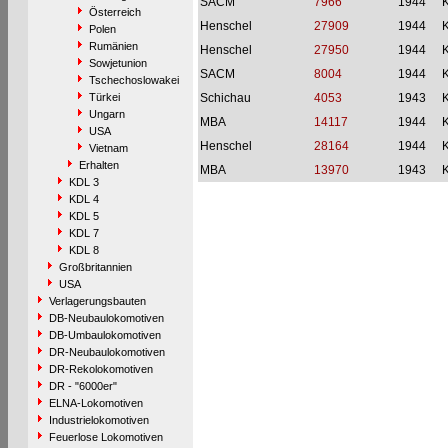
SACM
7966
1944
Österreich
Henschel
27909
1944
Polen
Rumänien
Henschel
27950
1944
Sowjetunion
SACM
8004
1944
Tschechoslowakei
Türkei
Schichau
4053
1943
Ungarn
MBA
14117
1944
USA
Henschel
28164
1944
Vietnam
Erhalten
MBA
13970
1943
KDL 3
KDL 4
KDL 5
KDL 7
KDL 8
Großbritannien
USA
Verlagerungsbauten
DB-Neubaulokomotiven
DB-Umbaulokomotiven
DR-Neubaulokomotiven
DR-Rekolokomotiven
DR - "6000er"
ELNA-Lokomotiven
Industrielokomotiven
Feuerlose Lokomotiven