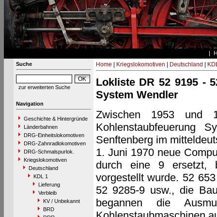
Suche
Home
|
Kriegslokomotiven
|
Deutschland
|
KDL
Lokliste DR 52 9195 - 
zur erweiterten Suche
System Wendler
Navigation
Zwischen 1953 und 
Geschichte & Hintergründe
Kohlenstaubfeuerung S
Länderbahnen
DRG-Einheitslokomotiven
Senftenberg im mitteldeu
DRG-Zahnradlokomotiven
1. Juni 1970 neue Compu
DRG-Schmalspurlok.
Kriegslokomotiven
durch eine 9 ersetzt, 
Deutschland
vorgestellt wurde. 52 65
KDL 1
Lieferung
52 9285-9 usw., die Bau
Verbleib
begannen die Ausmus
KV / Unbekannt
BRD
Kohlenstaubmaschinen a