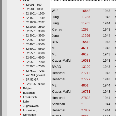
DDR
52 001 - 500
52 501 - 1000
WLF
16648
1943
52 1001 - 1500
Jung
11233
1943
52 1501 - 1849
52 1850 - 2027
Jung
11261
1944
52 2028 - 2500
Krenau
1293
1943
52 2501 - 3000
52 3001 - 3500
Jung
11296
1944
52 3501 - 4000
BLW
15512
1943
52 4001 - 5000
ME
4611
1943
52 5001 - 5500
52 5501 - 6000
ME
4612
1943
52 6001 - 6500
Krauss-Maffei
16583
1943
52 6501 - 7000
52 7001 - 7500
BMAG
13100
1943
52 7501 - 7793
Henschel
27711
1943
von SU gekauft
Henschel
27777
1943
BR 52 GR
52 9195 - 9900
ME
4851
1944
Belgien
Krauss-Maffei
16731
1943
Bulgarien
Frankreich
Henschel
27828
1944
Italien
Schichau
?
1944
Jugoslawien
Henschel
27859
1944
Luxemburg
Norwegen