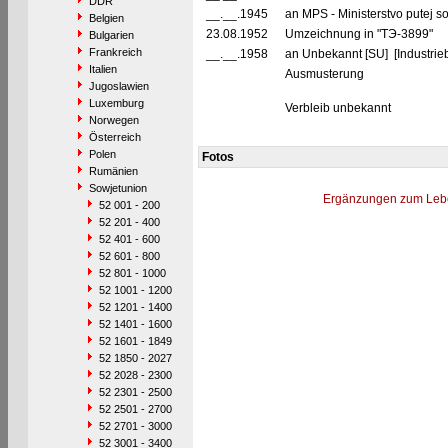
DDR
__.__.1945
an MPS - Ministerstvo putej 
Belgien
23.08.1952
Umzeichnung in "TЭ-3899"
Bulgarien
Frankreich
__.__.1958
an Unbekannt [SU] [Industrieb
Italien
Ausmusterung
Jugoslawien
Luxemburg
Verbleib unbekannt
Norwegen
Österreich
Polen
Fotos
Rumänien
Sowjetunion
Ergänzungen zum Leb
52 001 - 200
52 201 - 400
52 401 - 600
52 601 - 800
52 801 - 1000
52 1001 - 1200
52 1201 - 1400
52 1401 - 1600
52 1601 - 1849
52 1850 - 2027
52 2028 - 2300
52 2301 - 2500
52 2501 - 2700
52 2701 - 3000
52 3001 - 3400