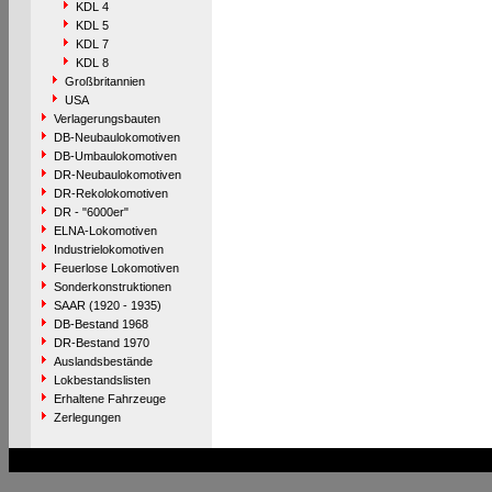
KDL 4
KDL 5
KDL 7
KDL 8
Großbritannien
USA
Verlagerungsbauten
DB-Neubaulokomotiven
DB-Umbaulokomotiven
DR-Neubaulokomotiven
DR-Rekolokomotiven
DR - "6000er"
ELNA-Lokomotiven
Industrielokomotiven
Feuerlose Lokomotiven
Sonderkonstruktionen
SAAR (1920 - 1935)
DB-Bestand 1968
DR-Bestand 1970
Auslandsbestände
Lokbestandslisten
Erhaltene Fahrzeuge
Zerlegungen