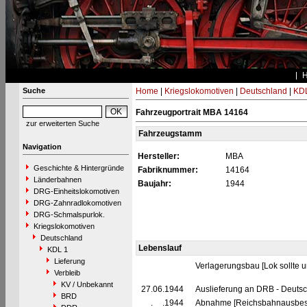
Suche
Home
|
Kriegslokomotiven
|
Deutschland
|
KDL
Fahrzeugportrait MBA 14164
zur erweiterten Suche
Fahrzeugstamm
Navigation
Hersteller:
MBA
Geschichte & Hintergründe
Fabriknummer:
14164
Länderbahnen
Baujahr:
1944
DRG-Einheitslokomotiven
DRG-Zahnradlokomotiven
DRG-Schmalspurlok.
Kriegslokomotiven
Deutschland
Lebenslauf
KDL 1
Lieferung
Verlagerungsbau [Lok sollte 
Verbleib
KV / Unbekannt
27.06.1944
Auslieferung an DRB - Deuts
BRD
__.__.1944
Abnahme [Reichsbahnausbes