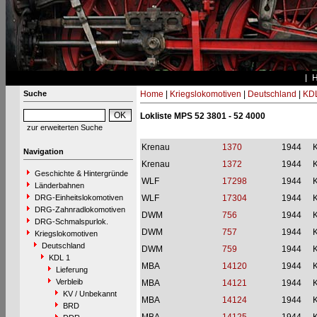
Suche
Home
|
Kriegslokomotiven
|
Deutschland
|
KDL
Lokliste MPS 52 3801 - 52 4000
zur erweiterten Suche
Krenau
1370
1944
Navigation
Krenau
1372
1944
Geschichte & Hintergründe
WLF
17298
1944
Länderbahnen
DRG-Einheitslokomotiven
WLF
17304
1944
DRG-Zahnradlokomotiven
DWM
756
1944
DRG-Schmalspurlok.
DWM
757
1944
Kriegslokomotiven
Deutschland
DWM
759
1944
KDL 1
MBA
14120
1944
Lieferung
Verbleib
MBA
14121
1944
KV / Unbekannt
MBA
14124
1944
BRD