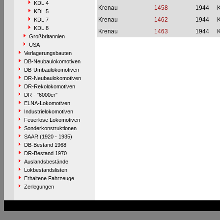
KDL 4
Krenau
1458
1944
KDL 5
Krenau
1462
1944
KDL 7
KDL 8
Krenau
1463
1944
Großbritannien
USA
Verlagerungsbauten
DB-Neubaulokomotiven
DB-Umbaulokomotiven
DR-Neubaulokomotiven
DR-Rekolokomotiven
DR - "6000er"
ELNA-Lokomotiven
Industrielokomotiven
Feuerlose Lokomotiven
Sonderkonstruktionen
SAAR (1920 - 1935)
DB-Bestand 1968
DR-Bestand 1970
Auslandsbestände
Lokbestandslisten
Erhaltene Fahrzeuge
Zerlegungen