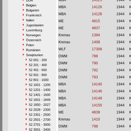
MBA
14125
1944
DDR
Belgien
MBA
14126
1944
Bulgarien
MBA
14128
1944
Frankreich
Italien
ME
4815
1944
Jugoslawien
ME
4837
1944
Luxemburg
Krenau
1394
1944
Norwegen
Österreich
Krenau
1408
1944
Polen
WLF
17308
1944
Rumänien
Sowjetunion
DWM
788
1944
52 001 - 200
DWM
790
1944
52 201 - 400
52 401 - 600
DWM
792
1944
52 601 - 800
DWM
793
1944
52 801 - 1000
MBA
14140
1944
52 1001 - 1200
52 1201 - 1400
MBA
14146
1944
52 1401 - 1600
MBA
14148
1944
52 1601 - 1849
52 1850 - 2027
MBA
14150
1944
52 2028 - 2300
ME
4839
1944
52 2301 - 2500
Krenau
1410
1944
52 2501 - 2700
52 2701 - 3000
DWM
798
1944
52 3001 - 3400