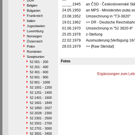
DDR
__.__.1945
an ČSD - Československé Stá
Belgien
24.05.1950
an MPS - Ministerstvo putej 
Bulgarien
Frankreich
23.08.1952
Umzeichnung in "TЭ-3820"
Italien
19.01.1962
=> DR - Deutsche Reichsbahn
Jugoslawien
01.06.1970
Umzeichnung in "52 3820-9"
Luxemburg
25.05.1978
z-Stellung
Norwegen
22.02.1979
Ausmusterung [Verfügung 16/7
Österreich
28.03.1979
++ [Raw Stendal]
Polen
Rumänien
Sowjetunion
Fotos
52 001 - 200
52 201 - 400
52 401 - 600
Ergänzungen zum Leb
52 601 - 800
52 801 - 1000
52 1001 - 1200
52 1201 - 1400
52 1401 - 1600
52 1601 - 1849
52 1850 - 2027
52 2028 - 2300
52 2301 - 2500
52 2501 - 2700
52 2701 - 3000
52 3001 - 3400