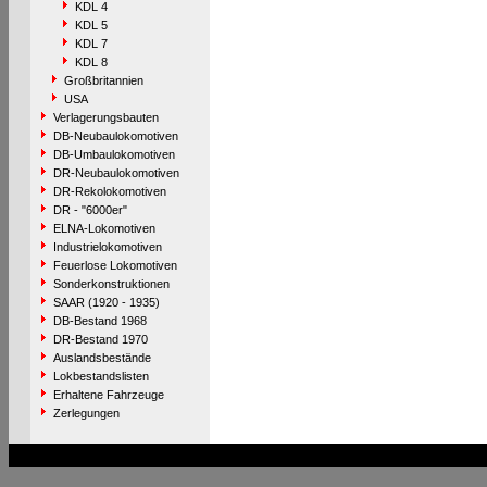
KDL 4
KDL 5
KDL 7
KDL 8
Großbritannien
USA
Verlagerungsbauten
DB-Neubaulokomotiven
DB-Umbaulokomotiven
DR-Neubaulokomotiven
DR-Rekolokomotiven
DR - "6000er"
ELNA-Lokomotiven
Industrielokomotiven
Feuerlose Lokomotiven
Sonderkonstruktionen
SAAR (1920 - 1935)
DB-Bestand 1968
DR-Bestand 1970
Auslandsbestände
Lokbestandslisten
Erhaltene Fahrzeuge
Zerlegungen