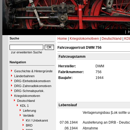
Suche
Home
|
Kriegslokomotiven
|
Deutschland
|
KDL
Fahrzeugportrait DWM 756
zur erweiterten Suche
Fahrzeugstamm
Navigation
Hersteller:
DWM
Geschichte & Hintergründe
Fabriknummer:
756
Länderbahnen
Baujahr:
1944
DRG-Einheitslokomotiven
DRG-Zahnradlokomotiven
DRG-Schmalspurlok.
Kriegslokomotiven
Deutschland
Lebenslauf
KDL 1
Lieferung
Verlagerungsbau [Lok sollte 
Verbleib
KV / Unbekannt
07.06.1944
Auslieferung an DRB - Deuts
BRD
__.06.1944
Abnahme