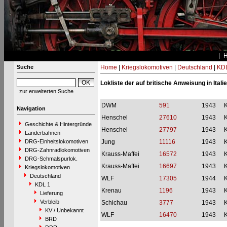
Suche
Home
|
Kriegslokomotiven
|
Deutschland
|
KDL
Lokliste der auf britische Anweisung in Ital
zur erweiterten Suche
DWM
591
1943
Navigation
Henschel
27610
1943
Geschichte & Hintergründe
Henschel
27797
1943
Länderbahnen
DRG-Einheitslokomotiven
Jung
11116
1943
DRG-Zahnradlokomotiven
Krauss-Maffei
16572
1943
DRG-Schmalspurlok.
Krauss-Maffei
16697
1943
Kriegslokomotiven
Deutschland
WLF
17305
1944
KDL 1
Krenau
1196
1943
Lieferung
Verbleib
Schichau
3777
1943
KV / Unbekannt
WLF
16470
1943
BRD