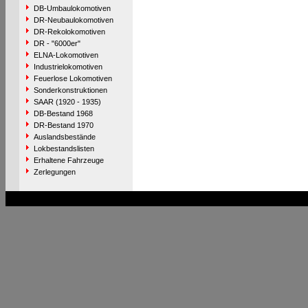
DB-Umbaulokomotiven
DR-Neubaulokomotiven
DR-Rekolokomotiven
DR - "6000er"
ELNA-Lokomotiven
Industrielokomotiven
Feuerlose Lokomotiven
Sonderkonstruktionen
SAAR (1920 - 1935)
DB-Bestand 1968
DR-Bestand 1970
Auslandsbestände
Lokbestandslisten
Erhaltene Fahrzeuge
Zerlegungen