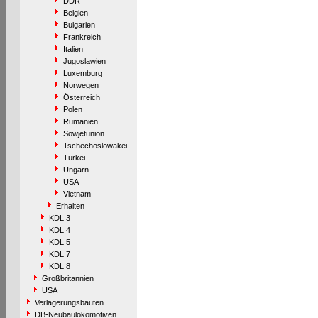
DDR
Belgien
Bulgarien
Frankreich
Italien
Jugoslawien
Luxemburg
Norwegen
Österreich
Polen
Rumänien
Sowjetunion
Tschechoslowakei
Türkei
Ungarn
USA
Vietnam
Erhalten
KDL 3
KDL 4
KDL 5
KDL 7
KDL 8
Großbritannien
USA
Verlagerungsbauten
DB-Neubaulokomotiven