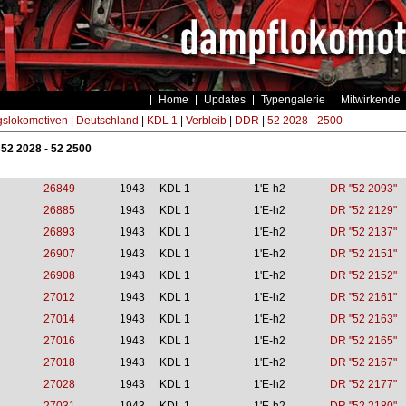
Home
Updates
Typengalerie
Mitwirkende
gslokomotiven
|
Deutschland
|
KDL 1
|
Verbleib
|
DDR
|
52 2028 - 2500
 52 2028 - 52 2500
26849
1943
KDL 1
1'E-h2
DR "52 2093"
26885
1943
KDL 1
1'E-h2
DR "52 2129"
26893
1943
KDL 1
1'E-h2
DR "52 2137"
26907
1943
KDL 1
1'E-h2
DR "52 2151"
26908
1943
KDL 1
1'E-h2
DR "52 2152"
27012
1943
KDL 1
1'E-h2
DR "52 2161"
27014
1943
KDL 1
1'E-h2
DR "52 2163"
27016
1943
KDL 1
1'E-h2
DR "52 2165"
27018
1943
KDL 1
1'E-h2
DR "52 2167"
27028
1943
KDL 1
1'E-h2
DR "52 2177"