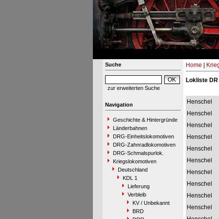
Suche
Home
|
Krie
Lokliste DR
zur erweiterten Suche
Henschel
Navigation
Henschel
Geschichte & Hintergründe
Henschel
Länderbahnen
DRG-Einheitslokomotiven
Henschel
DRG-Zahnradlokomotiven
Henschel
DRG-Schmalspurlok.
Henschel
Kriegslokomotiven
Deutschland
Henschel
KDL 1
Henschel
Lieferung
Verbleib
Henschel
KV / Unbekannt
Henschel
BRD