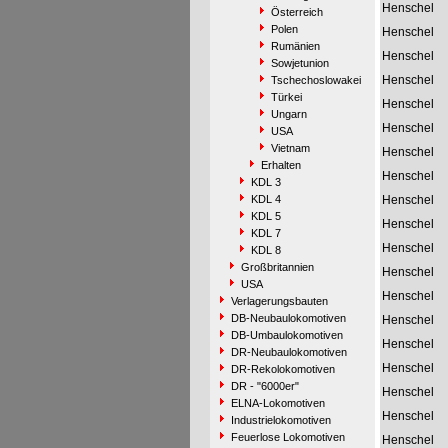
Henschel
Österreich
Polen
Henschel
Rumänien
Henschel
Sowjetunion
Henschel
Tschechoslowakei
Türkei
Henschel
Ungarn
Henschel
USA
Vietnam
Henschel
Erhalten
Henschel
KDL 3
KDL 4
Henschel
KDL 5
Henschel
KDL 7
Henschel
KDL 8
Großbritannien
Henschel
USA
Henschel
Verlagerungsbauten
DB-Neubaulokomotiven
Henschel
DB-Umbaulokomotiven
Henschel
DR-Neubaulokomotiven
Henschel
DR-Rekolokomotiven
DR - "6000er"
Henschel
ELNA-Lokomotiven
Henschel
Industrielokomotiven
Feuerlose Lokomotiven
Henschel