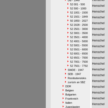
Henschel
DB - 1949
52 001 - 500
Henschel
52 500 - 1000
Henschel
52 1001 - 1500
52 1501 - 1849
Henschel
50 1850 - 2027
Henschel
52 2028 - 2500
Henschel
52 2501 - 3000
52 3001 - 3500
Henschel
52 3501 - 4000
Henschel
52 4001 - 5000
52 5001 - 5500
Henschel
52 5501 - 6000
Henschel
52 6001 - 6500
52 6501 - 7000
Henschel
52 7001 - 7500
Henschel
52 7501 - 7792
Henschel
SWDE - 1947
SEB - 1947
Henschel
Restitutionsloks
Henschel
zurück an SBZ
DDR
Henschel
Belgien
Henschel
Bulgarien
Henschel
Frankreich
Italien
Henschel
Jugoslawien