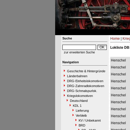
Suche
Home
|
Krie
Lokliste DB
zur erweiterten Suche
Henschel
Navigation
Henschel
Geschichte & Hintergründe
Henschel
Länderbahnen
DRG-Einheitslokomotiven
Henschel
DRG-Zahnradlokomotiven
Henschel
DRG-Schmalspurlok.
Henschel
Kriegslokomotiven
Deutschland
Henschel
KDL 1
Henschel
Lieferung
Verbleib
Henschel
KV / Unbekannt
Henschel
BRD