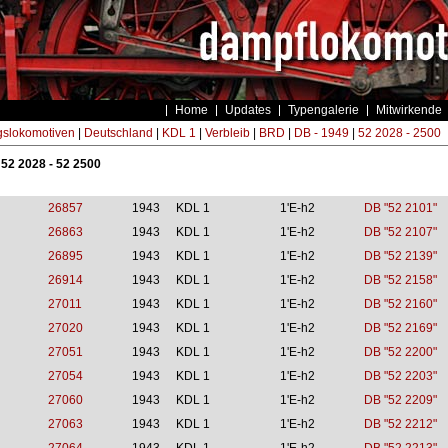
Home
Updates
Typengalerie
Mitwirkende
gslokomotiven
|
Deutschland
|
KDL 1
|
Verbleib
|
BRD
|
DB - 1949
|
52 2028 - 2500
 52 2028 - 52 2500
26857
1943
KDL 1
1'E-h2
DB "52 2101"
26863
1943
KDL 1
1'E-h2
DB "52 2107"
26895
1943
KDL 1
1'E-h2
DB "52 2139"
26914
1943
KDL 1
1'E-h2
DB "52 2158"
27011
1943
KDL 1
1'E-h2
DB "52 2160"
27020
1943
KDL 1
1'E-h2
DB "52 2169"
27051
1943
KDL 1
1'E-h2
DB "52 2200"
27054
1943
KDL 1
1'E-h2
DB "52 2203"
27060
1943
KDL 1
1'E-h2
DB "52 2209"
27063
1943
KDL 1
1'E-h2
DB "52 2212"