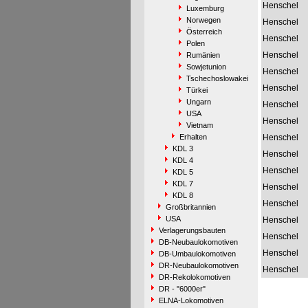
Henschel
Luxemburg
Norwegen
Henschel
Österreich
Henschel
Polen
Henschel
Rumänien
Sowjetunion
Henschel
Tschechoslowakei
Henschel
Türkei
Ungarn
Henschel
USA
Henschel
Vietnam
Erhalten
Henschel
KDL 3
Henschel
KDL 4
Henschel
KDL 5
KDL 7
Henschel
KDL 8
Henschel
Großbritannien
USA
Henschel
Verlagerungsbauten
Henschel
DB-Neubaulokomotiven
Henschel
DB-Umbaulokomotiven
DR-Neubaulokomotiven
Henschel
DR-Rekolokomotiven
DR - "6000er"
ELNA-Lokomotiven