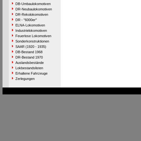
DB-Umbaulokomotiven
DR-Neubaulokomotiven
DR-Rekolokomotiven
DR - "6000er"
ELNA-Lokomotiven
Industrielokomotiven
Feuerlose Lokomotiven
Sonderkonstruktionen
SAAR (1920 - 1935)
DB-Bestand 1968
DR-Bestand 1970
Auslandsbestände
Lokbestandslisten
Erhaltene Fahrzeuge
Zerlegungen