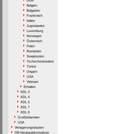
DDR
Belgien
Bulgarien
Frankreich
Italien
Jugoslawien
Luxemburg
Norwegen
Österreich
Polen
Rumänien
Sowjetunion
Tschechoslowakei
Türkei
Ungarn
USA
Vietnam
Erhalten
KDL 3
KDL 4
KDL 5
KDL 7
KDL 8
Großbritannien
USA
Verlagerungsbauten
DB-Neubaulokomotiven