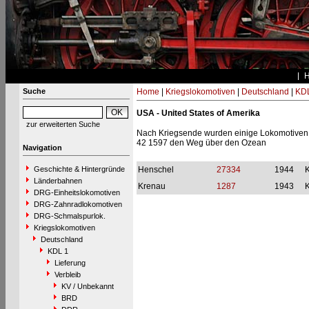
Suche
Home
|
Kriegslokomotiven
|
Deutschland
|
KDL
USA - United States of Amerika
zur erweiterten Suche
Nach Kriegsende wurden einige Lokomotiven a
42 1597 den Weg über den Ozean
Navigation
Geschichte & Hintergründe
Henschel
27334
1944
Länderbahnen
Krenau
1287
1943
DRG-Einheitslokomotiven
DRG-Zahnradlokomotiven
DRG-Schmalspurlok.
Kriegslokomotiven
Deutschland
KDL 1
Lieferung
Verbleib
KV / Unbekannt
BRD