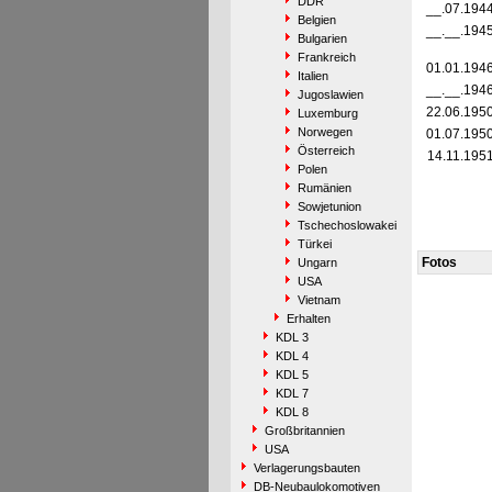
DDR
__.07.194
Belgien
__.__.194
Bulgarien
Frankreich
01.01.194
Italien
__.__.194
Jugoslawien
22.06.195
Luxemburg
Norwegen
01.07.195
Österreich
14.11.195
Polen
Rumänien
Sowjetunion
Tschechoslowakei
Türkei
Fotos
Ungarn
USA
Vietnam
Erhalten
KDL 3
KDL 4
KDL 5
KDL 7
KDL 8
Großbritannien
USA
Verlagerungsbauten
DB-Neubaulokomotiven