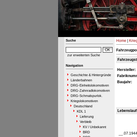
Suche
Home
|
Krie
Fahrzeugpor
zur erweiterten Suche
Fahrzeugs
Navigation
Hersteller:
Geschichte & Hintergründe
Fabriknum
Länderbahnen
Baujahr:
DRG-Einheitslokomotiven
DRG-Zahnradlokomotiven
DRG-Schmalspurlok.
Kriegslokomotiven
Deutschland
Lebenslauf
KDL 1
Lieferung
Verbleib
KV / Unbekannt
BRD
__.07.194