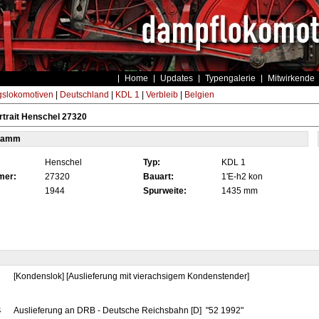
Home
Updates
Typengalerie
Mitwirkende
gslokomotiven
|
Deutschland
|
KDL 1
|
Verbleib
|
Belgien
trait Henschel 27320
tamm
Henschel
Typ:
KDL 1
mer:
27320
Bauart:
1'E-h2 kon
1944
Spurweite:
1435 mm
[Kondenslok] [Auslieferung mit vierachsigem Kondenstender]
4
Auslieferung an DRB - Deutsche Reichsbahn [D] "52 1992"