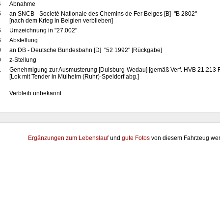
4
Abnahme
5
an SNCB - Societé Nationale des Chemins de Fer Belges [B] "B 2802"
[nach dem Krieg in Belgien verblieben]
6
Umzeichnung in "27.002"
6
Abstellung
0
an DB - Deutsche Bundesbahn [D] "52 1992" [Rückgabe]
0
z-Stellung
1
Genehmigung zur Ausmusterung [Duisburg-Wedau] [gemäß Verf. HVB 21.213 F
[Lok mit Tender in Mülheim (Ruhr)-Speldorf abg.]
Verbleib unbekannt
Ergänzungen zum Lebenslauf
und
gute Fotos
von diesem Fahrzeug wer