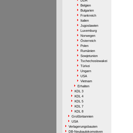
DDR
Belgien
Bulgarien
Frankreich
Italien
Jugoslawien
Luxemburg
Norwegen
Österreich
Polen
Rumänien
Sowjetunion
Tschechoslowakei
Türkei
Ungarn
USA
Vietnam
Erhalten
KDL 3
KDL 4
KDL 5
KDL 7
KDL 8
Großbritannien
USA
Verlagerungsbauten
DB-Neubaulokomotiven