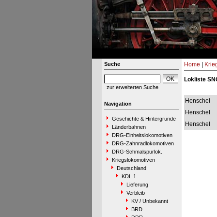
Suche
Home
|
Krie
Lokliste SN
zur erweiterten Suche
Henschel
Navigation
Henschel
Geschichte & Hintergründe
Henschel
Länderbahnen
DRG-Einheitslokomotiven
DRG-Zahnradlokomotiven
DRG-Schmalspurlok.
Kriegslokomotiven
Deutschland
KDL 1
Lieferung
Verbleib
KV / Unbekannt
BRD