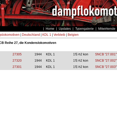
Home
Updates
Typengalerie
Mitwirkende
gslokomotiven
|
Deutschland
|
KDL 1
|
Verbleib
|
Belgien
CB Reihe 27, die Kondenslokomotiven
27305
1944
KDL 1
1'E-h2 kon
SNCB "27.001"
27320
1944
KDL 1
1'E-h2 kon
SNCB "27.002"
27301
1944
KDL 1
1'E-h2 kon
SNCB "27.003"