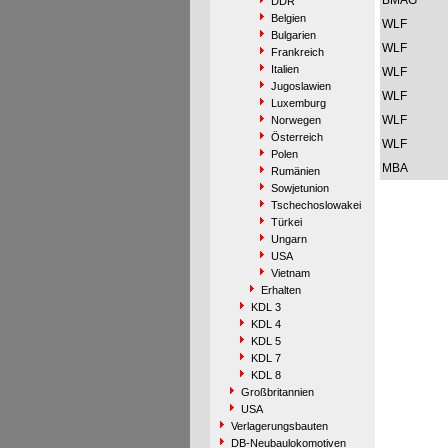
BMAG
DDR
Belgien
WLF
Bulgarien
WLF
Frankreich
Italien
WLF
Jugoslawien
WLF
Luxemburg
WLF
Norwegen
Österreich
WLF
Polen
MBA
Rumänien
Sowjetunion
Tschechoslowakei
Türkei
Ungarn
USA
Vietnam
Erhalten
KDL 3
KDL 4
KDL 5
KDL 7
KDL 8
Großbritannien
USA
Verlagerungsbauten
DB-Neubaulokomotiven