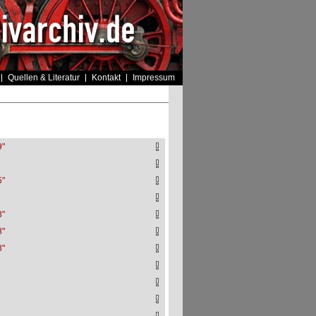
Quellen & Literatur
Kontakt
Impressum
9"
5"
8"
8"
8"