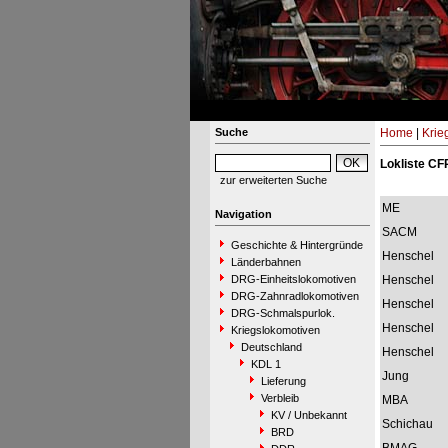
Suche
Home
|
Krie
Lokliste C
zur erweiterten Suche
ME
Navigation
SACM
Geschichte & Hintergründe
Henschel
Länderbahnen
DRG-Einheitslokomotiven
Henschel
DRG-Zahnradlokomotiven
Henschel
DRG-Schmalspurlok.
Henschel
Kriegslokomotiven
Deutschland
Henschel
KDL 1
Jung
Lieferung
Verbleib
MBA
KV / Unbekannt
Schichau
BRD