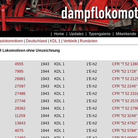
Home
Updates
Typengalerie
Mitwirkende
gslokomotiven
|
Deutschland
|
KDL 1
|
Verbleib
|
Rumänien
FR Lokomotiven ohne Umzeichnung
4555
1943
KDL 1
1'E-h2
CFR "T 52 136
7995
1944
KDL 1
1'E-h2
CFR "52 1728"
26881
1943
KDL 1
1'E-h2
CFR "T 52 212
27097
1943
KDL 1
1'E-h2
CFR "52 2246"
27486
1943
KDL 1
1'E-h2
CFR "T 52 231
27746
1943
KDL 1
1'E-h2
CFR "T 52 257
28362
1944
KDL 1
1'E-h2
CFR "T 52 279
11259
1944
KDL 1
1'E-h2
CFR "52 3248"
13843
1943
KDL 1
1'E-h2
CFR "52 4792"
4075
1944
KDL 1
1'E-h2
CFR "52 5784"