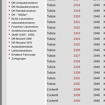
DB-Umbaulokomotiven
Tubize
2318
1946
DR-Neubaulokomotiven
Tubize
2319
1946
DR-Rekolokomotiven
DR - "6000er"
Tubize
2320
1946
ELNA-Lokomotiven
Tubize
2321
1946
Industrielokomotiven
Feuerlose Lokomotiven
Tubize
2322
1946
Sonderkonstruktionen
Tubize
2323
1946
SAAR (1920 - 1935)
DB-Bestand 1968
Tubize
2324
1946
DR-Bestand 1970
Tubize
2325
1946
Auslandsbestände
Tubize
2326
1946
Lokbestandslisten
Erhaltene Fahrzeuge
Tubize
2327
1946
Zerlegungen
Tubize
2328
1946
Tubize
2329
1946
Tubize
2330
1946
Tubize
2331
1946
Tubize
2332
1946
Cockerill
3338
1946
Cockerill
3339
1946
Cockerill
3340
1946