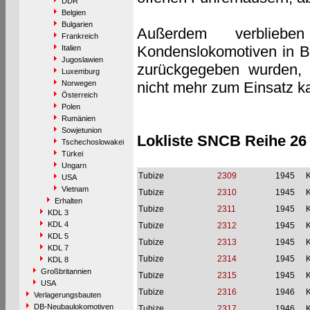
DDR
Belgien
Bulgarien
Außerdem verblieb
Frankreich
Kondenslokomotiven in B
Italien
Jugoslawien
zurückgegeben wurden, 
Luxemburg
Norwegen
nicht mehr zum Einsatz 
Österreich
Polen
Rumänien
Sowjetunion
Lokliste SNCB Reihe 26
Tschechoslowakei
Türkei
Ungarn
Tubize
2309
1945
USA
Vietnam
Tubize
2310
1945
Erhalten
Tubize
2311
1945
KDL 3
KDL 4
Tubize
2312
1945
KDL 5
Tubize
2313
1945
KDL 7
Tubize
2314
1945
KDL 8
Großbritannien
Tubize
2315
1945
USA
Tubize
2316
1946
Verlagerungsbauten
DB-Neubaulokomotiven
Tubize
2317
1946