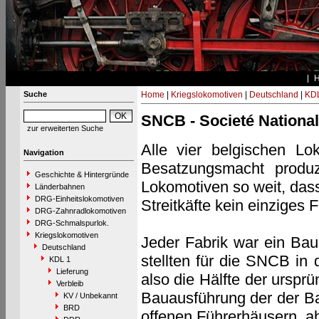
Suche
Home
|
Kriegslokomotiven
|
Deutschland
|
KDL
SNCB - Societé Nationa
zur erweiterten Suche
Alle vier belgischen Lo
Navigation
Besatzungsmacht produz
Geschichte & Hintergründe
Lokomotiven so weit, dass 
Länderbahnen
DRG-Einheitslokomotiven
Streitkäfte kein einziges 
DRG-Zahnradlokomotiven
DRG-Schmalspurlok.
Kriegslokomotiven
Jeder Fabrik war ein Baul
Deutschland
stellten für die SNCB in
KDL 1
Lieferung
also die Hälfte der ursp
Verbleib
Bauausführung der der Ba
KV / Unbekannt
BRD
offenen Führerhäusern, a