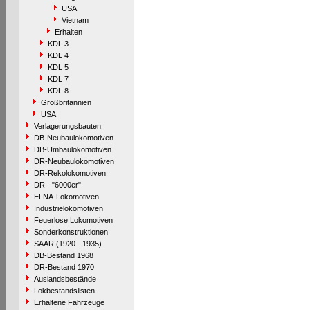
USA
Vietnam
Erhalten
KDL 3
KDL 4
KDL 5
KDL 7
KDL 8
Großbritannien
USA
Verlagerungsbauten
DB-Neubaulokomotiven
DB-Umbaulokomotiven
DR-Neubaulokomotiven
DR-Rekolokomotiven
DR - "6000er"
ELNA-Lokomotiven
Industrielokomotiven
Feuerlose Lokomotiven
Sonderkonstruktionen
SAAR (1920 - 1935)
DB-Bestand 1968
DR-Bestand 1970
Auslandsbestände
Lokbestandslisten
Erhaltene Fahrzeuge