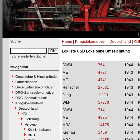
Suche
Home
|
Kriegslokomotiven
|
Deutschland
|
KDL
Lokliste ČSD Loks ohne Umzeichnung
zur erweiterten Suche
DWM
764
1944
Navigation
ME
4737
1943
Geschichte & Hintergründe
ME
4741
1943
Länderbahnen
DRG-Einheitslokomotiven
Henschel
27631
1943
DRG-Zahnradlokomotiven
Jung
11113
1943
DRG-Schmalspurlok.
WLF
17270
1944
Kriegslokomotiven
Deutschland
DWM
714
1944
KDL 1
ME
4835
1944
Lieferung
Verbleib
MBA
14175
1944
KV / Unbekannt
Krenau
1459
1944
BRD