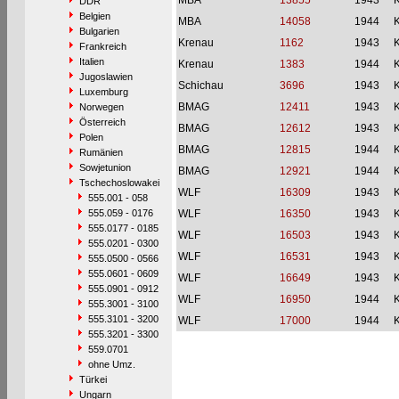
MBA
13855
1943
DDR
Belgien
MBA
14058
1944
Bulgarien
Krenau
1162
1943
Frankreich
Italien
Krenau
1383
1944
Jugoslawien
Schichau
3696
1943
Luxemburg
BMAG
12411
1943
Norwegen
Österreich
BMAG
12612
1943
Polen
BMAG
12815
1944
Rumänien
Sowjetunion
BMAG
12921
1944
Tschechoslowakei
WLF
16309
1943
555.001 - 058
555.059 - 0176
WLF
16350
1943
555.0177 - 0185
WLF
16503
1943
555.0201 - 0300
WLF
16531
1943
555.0500 - 0566
555.0601 - 0609
WLF
16649
1943
555.0901 - 0912
WLF
16950
1944
555.3001 - 3100
555.3101 - 3200
WLF
17000
1944
555.3201 - 3300
559.0701
ohne Umz.
Türkei
Ungarn