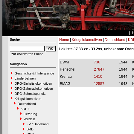
Suche
Home
|
Kriegslokomotiven
|
Deutschland
|
KDL
Lokliste JŽ 33.xx - 33.2xx, unbekannte O
zur erweiterten Suche
DWM
736
1944
Navigation
Henschel
27847
1944
Geschichte & Hintergründe
Krenau
1410
1944
Länderbahnen
DRG-Einheitslokomotiven
BMAG
12557
1943
DRG-Zahnradlokomotiven
DRG-Schmalspurlok.
Kriegslokomotiven
Deutschland
KDL 1
Lieferung
Verbleib
KV / Unbekannt
BRD