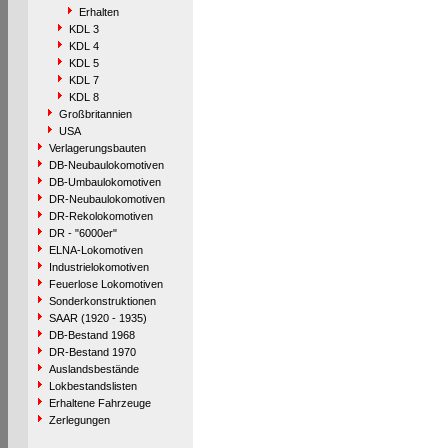
Erhalten
KDL 3
KDL 4
KDL 5
KDL 7
KDL 8
Großbritannien
USA
Verlagerungsbauten
DB-Neubaulokomotiven
DB-Umbaulokomotiven
DR-Neubaulokomotiven
DR-Rekolokomotiven
DR - "6000er"
ELNA-Lokomotiven
Industrielokomotiven
Feuerlose Lokomotiven
Sonderkonstruktionen
SAAR (1920 - 1935)
DB-Bestand 1968
DR-Bestand 1970
Auslandsbestände
Lokbestandslisten
Erhaltene Fahrzeuge
Zerlegungen