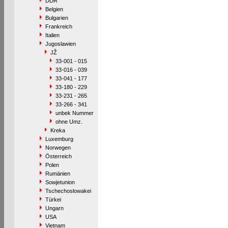
DDR
Belgien
Bulgarien
Frankreich
Italien
Jugoslawien
JŽ
33-001 - 015
33-016 - 039
33-041 - 177
33-180 - 229
33-231 - 265
33-266 - 341
unbek Nummer
ohne Umz.
Kreka
Luxemburg
Norwegen
Österreich
Polen
Rumänien
Sowjetunion
Tschechoslowakei
Türkei
Ungarn
USA
Vietnam