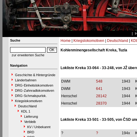
Suche
Home
|
Kriegslokomotiven
|
Deutschland
|
KDL
Kohlenminengesellschaft Kreka, Tuzla
zur erweiterten Suche
Navigation
Lokliste Kreka 33-064 - 33-248, von JŽ ü
Geschichte & Hintergründe
Länderbahnen
DWM
548
1943
DRG-Einheitslokomotiven
DWM
641
1943
DRG-Zahnradlokomotiven
DRG-Schmalspurlok.
Henschel
28142
1944
Kriegslokomotiven
Henschel
28370
1944
Deutschland
KDL 1
Lieferung
Lokliste Kreka 33-501 - 33-505, von ČSD u
Verbleib
KV / Unbekannt
BRD
?
?
194x