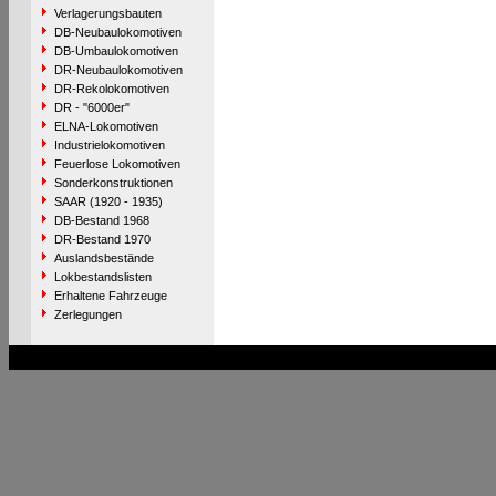
Verlagerungsbauten
DB-Neubaulokomotiven
DB-Umbaulokomotiven
DR-Neubaulokomotiven
DR-Rekolokomotiven
DR - "6000er"
ELNA-Lokomotiven
Industrielokomotiven
Feuerlose Lokomotiven
Sonderkonstruktionen
SAAR (1920 - 1935)
DB-Bestand 1968
DR-Bestand 1970
Auslandsbestände
Lokbestandslisten
Erhaltene Fahrzeuge
Zerlegungen