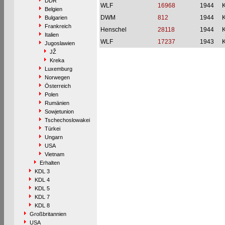
DDR
WLF
16968
1944
Belgien
DWM
812
1944
Bulgarien
Frankreich
Henschel
28118
1944
Italien
WLF
17237
1943
Jugoslawien
JŽ
Kreka
Luxemburg
Norwegen
Österreich
Polen
Rumänien
Sowjetunion
Tschechoslowakei
Türkei
Ungarn
USA
Vietnam
Erhalten
KDL 3
KDL 4
KDL 5
KDL 7
KDL 8
Großbritannien
USA