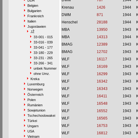
DWM
787
1944
DDR
Belgien
Krenau
1426
1944
Bulgarien
DWM
871
1944
Frankreich
Italien
Henschel
28188
1944
Jugoslawien
MBA
13950
1943
JŽ
MBA
14313
1944
33-001 - 015
33-016 - 039
BMAG
12389
1943
33-041 - 177
BMAG
12702
1943
33-180 - 229
33-231 - 265
WLF
16117
1943
33-266 - 341
WLF
16169
1943
unbek Nummer
ohne Umz.
WLF
16299
1943
Kreka
WLF
16342
1943
Luxemburg
WLF
16343
1943
Norwegen
Österreich
WLF
16411
1943
Polen
WLF
16548
1943
Rumänien
Sowjetunion
WLF
16552
1943
Tschechoslowakei
WLF
16565
1943
Türkei
WLF
16753
1943
Ungarn
USA
WLF
16812
1943
Vietnam