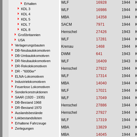
WLF
16928
1944
Erhalten
KDL 3
WLF
16986
1944
KDL 4
MBA
14358
1944
KDL 5
SACM
7971
1944
KDL 7
KDL 8
Henschel
27426
1943
Großbritannien
WLF
17281
1944
USA
Verlagerungsbauten
Krenau
1468
1944
DB-Neubaulokomotiven
DWM
641
1943
DB-Umbaulokomotiven
DR-Neubaulokomotiven
WLF
16409
1943
DR-Rekolokomotiven
Henschel
27922
1944
DR - "6000er"
WLF
17314
1944
ELNA-Lokomotiven
Industrielokomotiven
MBA
14040
1944
Feuerlose Lokomotiven
WLF
17021
1944
Sonderkonstruktionen
SAAR (1920 - 1935)
WLF
17049
1944
DB-Bestand 1968
Henschel
27886
1944
DR-Bestand 1970
Henschel
27927
1944
Auslandsbestände
Lokbestandslisten
WLF
17319
1944
Erhaltene Fahrzeuge
MBA
13829
1943
Zerlegungen
MBA
14045
1944