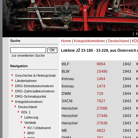
Suche
Home
|
Kriegslokomotiven
|
Deutschland
|
KDL
Lokliste JŽ 33-180 - 33-229, aus Österreic
zur erweiterten Suche
WLF
9664
1942
Navigation
BLW
15490
1943
Geschichte & Hintergründe
Krenau
1464
1944
Länderbahnen
DRG-Einheitslokomotiven
Krenau
1474
1944
DRG-Zahnradlokomotiven
DWM
719
1944
DRG-Schmalspurlok.
SACM
7927
1943
Kriegslokomotiven
Deutschland
Henschel
27086
1943
KDL 1
Henschel
27446
1943
Lieferung
Verbleib
Henschel
27636
1943
KV / Unbekannt
ME
4822
1943
BRD