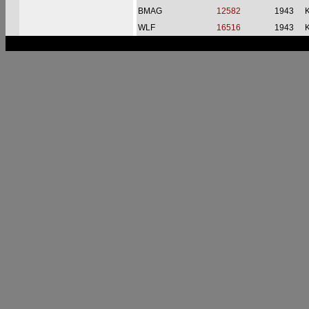
BMAG
12582
1943
WLF
16516
1943