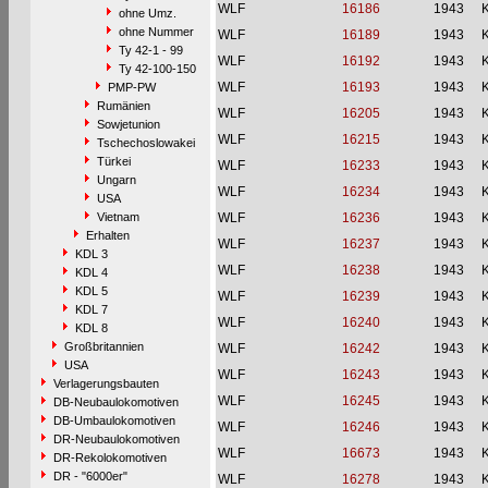
WLF
16186
1943
ohne Umz.
ohne Nummer
WLF
16189
1943
Ty 42-1 - 99
WLF
16192
1943
Ty 42-100-150
WLF
16193
1943
PMP-PW
Rumänien
WLF
16205
1943
Sowjetunion
WLF
16215
1943
Tschechoslowakei
Türkei
WLF
16233
1943
Ungarn
WLF
16234
1943
USA
Vietnam
WLF
16236
1943
Erhalten
WLF
16237
1943
KDL 3
WLF
16238
1943
KDL 4
KDL 5
WLF
16239
1943
KDL 7
WLF
16240
1943
KDL 8
Großbritannien
WLF
16242
1943
USA
WLF
16243
1943
Verlagerungsbauten
WLF
16245
1943
DB-Neubaulokomotiven
DB-Umbaulokomotiven
WLF
16246
1943
DR-Neubaulokomotiven
WLF
16673
1943
DR-Rekolokomotiven
DR - "6000er"
WLF
16278
1943