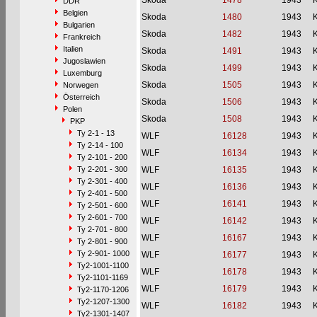
Skoda
1478
1943
DDR
Belgien
Skoda
1480
1943
Bulgarien
Skoda
1482
1943
Frankreich
Italien
Skoda
1491
1943
Jugoslawien
Skoda
1499
1943
Luxemburg
Skoda
1505
1943
Norwegen
Österreich
Skoda
1506
1943
Polen
Skoda
1508
1943
PKP
Ty 2-1 - 13
WLF
16128
1943
Ty 2-14 - 100
WLF
16134
1943
Ty 2-101 - 200
Ty 2-201 - 300
WLF
16135
1943
Ty 2-301 - 400
WLF
16136
1943
Ty 2-401 - 500
WLF
16141
1943
Ty 2-501 - 600
Ty 2-601 - 700
WLF
16142
1943
Ty 2-701 - 800
WLF
16167
1943
Ty 2-801 - 900
Ty 2-901- 1000
WLF
16177
1943
Ty2-1001-1100
WLF
16178
1943
Ty2-1101-1169
WLF
16179
1943
Ty2-1170-1206
Ty2-1207-1300
WLF
16182
1943
Ty2-1301-1407