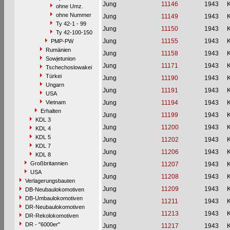
Jung
11146
1943
ohne Umz.
ohne Nummer
Jung
11149
1943
Ty 42-1 - 99
Jung
11150
1943
Ty 42-100-150
Jung
11155
1943
PMP-PW
Rumänien
Jung
11158
1943
Sowjetunion
Jung
11171
1943
Tschechoslowakei
Türkei
Jung
11190
1943
Ungarn
Jung
11191
1943
USA
Vietnam
Jung
11194
1943
Erhalten
Jung
11199
1943
KDL 3
Jung
11200
1943
KDL 4
KDL 5
Jung
11202
1943
KDL 7
Jung
11206
1943
KDL 8
Großbritannien
Jung
11207
1943
USA
Jung
11208
1943
Verlagerungsbauten
Jung
11209
1943
DB-Neubaulokomotiven
DB-Umbaulokomotiven
Jung
11211
1943
DR-Neubaulokomotiven
Jung
11213
1943
DR-Rekolokomotiven
DR - "6000er"
Jung
11217
1943