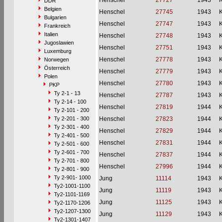
Henschel
27727
1943
DDR
Belgien
Henschel
27745
1943
Bulgarien
Henschel
27747
1943
Frankreich
Italien
Henschel
27748
1943
Jugoslawien
Henschel
27751
1943
Luxemburg
Henschel
27778
1943
Norwegen
Österreich
Henschel
27779
1943
Polen
Henschel
27780
1943
PKP
Ty 2-1 - 13
Henschel
27787
1943
Ty 2-14 - 100
Henschel
27819
1944
Ty 2-101 - 200
Ty 2-201 - 300
Henschel
27823
1944
Ty 2-301 - 400
Henschel
27829
1944
Ty 2-401 - 500
Henschel
27831
1944
Ty 2-501 - 600
Ty 2-601 - 700
Henschel
27837
1944
Ty 2-701 - 800
Henschel
27996
1944
Ty 2-801 - 900
Ty 2-901- 1000
Jung
11114
1943
Ty2-1001-1100
Jung
11119
1943
Ty2-1101-1169
Jung
11125
1943
Ty2-1170-1206
Ty2-1207-1300
Jung
11129
1943
Ty2-1301-1407