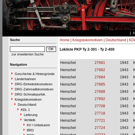
Suche
Home
|
Kriegslokomotiven
|
Deutschland
|
KDL
Lokliste PKP Ty 2-301 - Ty 2-400
zur erweiterten Suche
Henschel
27681
1943
Navigation
Henschel
27682
1943
Geschichte & Hintergründe
Henschel
27684
1943
Länderbahnen
DRG-Einheitslokomotiven
Henschel
27685
1943
DRG-Zahnradlokomotiven
Henschel
27688
1943
DRG-Schmalspurlok.
Henschel
27692
1943
Kriegslokomotiven
Deutschland
Henschel
27708
1943
KDL 1
Henschel
27718
1943
Lieferung
Verbleib
Henschel
27721
1943
KV / Unbekannt
Henschel
27724
1943
BRD