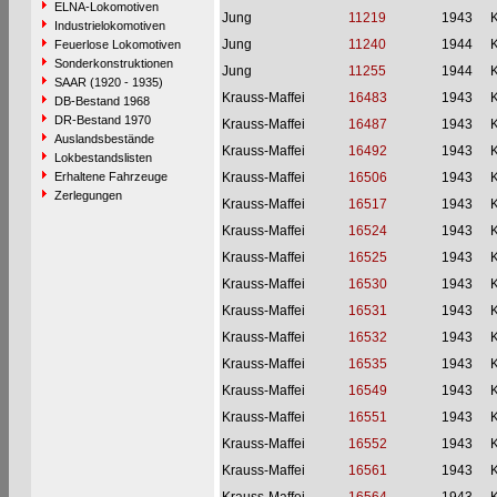
ELNA-Lokomotiven
Jung
11219
1943
Industrielokomotiven
Jung
11240
1944
Feuerlose Lokomotiven
Sonderkonstruktionen
Jung
11255
1944
SAAR (1920 - 1935)
Krauss-Maffei
16483
1943
DB-Bestand 1968
DR-Bestand 1970
Krauss-Maffei
16487
1943
Auslandsbestände
Krauss-Maffei
16492
1943
Lokbestandslisten
Erhaltene Fahrzeuge
Krauss-Maffei
16506
1943
Zerlegungen
Krauss-Maffei
16517
1943
Krauss-Maffei
16524
1943
Krauss-Maffei
16525
1943
Krauss-Maffei
16530
1943
Krauss-Maffei
16531
1943
Krauss-Maffei
16532
1943
Krauss-Maffei
16535
1943
Krauss-Maffei
16549
1943
Krauss-Maffei
16551
1943
Krauss-Maffei
16552
1943
Krauss-Maffei
16561
1943