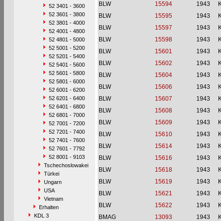
BLW
15594
1943
52 3401 - 3600
52 3601 - 3800
BLW
15595
1943
52 3801 - 4000
BLW
15597
1943
52 4001 - 4800
BLW
15598
1943
52 4801 - 5000
52 5001 - 5200
BLW
15601
1943
52 5201 - 5400
BLW
15602
1943
52 5401 - 5600
52 5601 - 5800
BLW
15604
1943
52 5801 - 6000
BLW
15606
1943
52 6001 - 6200
52 6201 - 6400
BLW
15607
1943
52 6401 - 6800
BLW
15608
1943
52 6801 - 7000
BLW
15609
1943
52 7001 - 7200
52 7201 - 7400
BLW
15610
1943
52 7401 - 7600
BLW
15614
1943
52 7601 - 7792
52 8001 - 9103
BLW
15616
1943
Tschechoslowakei
BLW
15618
1943
Türkei
BLW
15619
1943
Ungarn
USA
BLW
15621
1943
Vietnam
BLW
15622
1943
Erhalten
KDL 3
BMAG
13093
1943