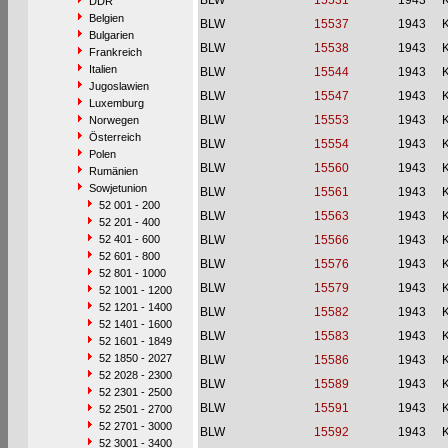
BLW
15531
1943
DDR
Belgien
BLW
15537
1943
Bulgarien
BLW
15538
1943
Frankreich
Italien
BLW
15544
1943
Jugoslawien
BLW
15547
1943
Luxemburg
BLW
15553
1943
Norwegen
Österreich
BLW
15554
1943
Polen
BLW
15560
1943
Rumänien
Sowjetunion
BLW
15561
1943
52 001 - 200
BLW
15563
1943
52 201 - 400
52 401 - 600
BLW
15566
1943
52 601 - 800
BLW
15576
1943
52 801 - 1000
BLW
15579
1943
52 1001 - 1200
52 1201 - 1400
BLW
15582
1943
52 1401 - 1600
BLW
15583
1943
52 1601 - 1849
52 1850 - 2027
BLW
15586
1943
52 2028 - 2300
BLW
15589
1943
52 2301 - 2500
BLW
15591
1943
52 2501 - 2700
52 2701 - 3000
BLW
15592
1943
52 3001 - 3400