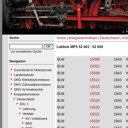
Suche
Home
|
Kriegslokomotiven
|
Deutschland
|
KDL
Lokliste MPS 52 401 - 52 600
zur erweiterten Suche
BLW
15499
1943
Navigation
BLW
15502
1943
Geschichte & Hintergründe
BLW
15508
1943
Länderbahnen
DRG-Einheitslokomotiven
BLW
15513
1943
DRG-Zahnradlokomotiven
BLW
15515
1943
DRG-Schmalspurlok.
BLW
15518
1943
Kriegslokomotiven
Deutschland
BLW
15519
1943
KDL 1
BLW
15520
1943
Lieferung
Verbleib
BLW
15521
1943
KV / Unbekannt
BLW
15526
1943
BRD