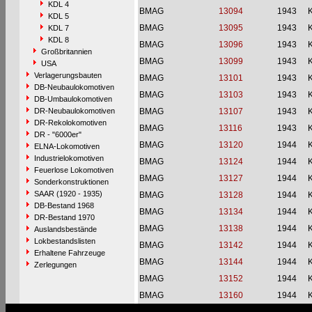
KDL 4
BMAG
13094
1943
KDL 5
BMAG
13095
1943
KDL 7
KDL 8
BMAG
13096
1943
Großbritannien
BMAG
13099
1943
USA
Verlagerungsbauten
BMAG
13101
1943
DB-Neubaulokomotiven
BMAG
13103
1943
DB-Umbaulokomotiven
DR-Neubaulokomotiven
BMAG
13107
1943
DR-Rekolokomotiven
BMAG
13116
1943
DR - "6000er"
BMAG
13120
1944
ELNA-Lokomotiven
Industrielokomotiven
BMAG
13124
1944
Feuerlose Lokomotiven
BMAG
13127
1944
Sonderkonstruktionen
SAAR (1920 - 1935)
BMAG
13128
1944
DB-Bestand 1968
BMAG
13134
1944
DR-Bestand 1970
BMAG
13138
1944
Auslandsbestände
Lokbestandslisten
BMAG
13142
1944
Erhaltene Fahrzeuge
BMAG
13144
1944
Zerlegungen
BMAG
13152
1944
BMAG
13160
1944