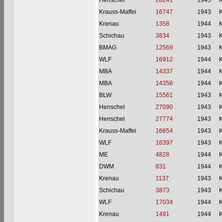
Henschel
28241
1945
Krauss-Maffei
16747
1943
Krenau
1358
1944
Schichau
3834
1943
BMAG
12569
1943
WLF
16912
1944
MBA
14337
1944
MBA
14356
1944
BLW
15561
1943
Henschel
27090
1943
Henschel
27774
1943
Krauss-Maffei
16654
1943
WLF
16397
1943
ME
4828
1944
DWM
831
1944
Krenau
1137
1943
Schichau
3873
1943
WLF
17034
1944
Krenau
1491
1944