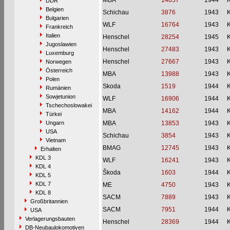
MBA
14057
1944
DDR
Belgien
Schichau
3876
1943
Bulgarien
WLF
16764
1943
Frankreich
Italien
Henschel
28254
1945
Jugoslawien
Henschel
27483
1943
Luxemburg
Henschel
27667
1943
Norwegen
Österreich
MBA
13988
1943
Polen
Skoda
1519
1944
Rumänien
Sowjetunion
WLF
16906
1944
Tschechoslowakei
MBA
14162
1944
Türkei
Ungarn
MBA
13853
1943
USA
Schichau
3854
1943
Vietnam
BMAG
12745
1943
Erhalten
KDL 3
WLF
16241
1943
KDL 4
Škoda
1603
1944
KDL 5
KDL 7
ME
4750
1943
KDL 8
SACM
7889
1943
Großbritannien
SACM
7951
1944
USA
Verlagerungsbauten
Henschel
28369
1944
DB-Neubaulokomotiven