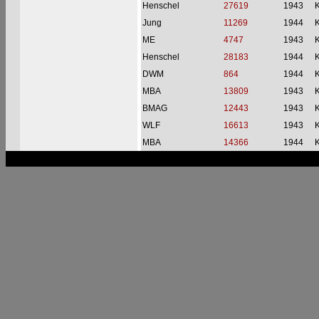
Henschel
27619
1943
Jung
11269
1944
ME
4747
1943
Henschel
28183
1944
DWM
864
1944
MBA
13809
1943
BMAG
12443
1943
WLF
16613
1943
MBA
14366
1944