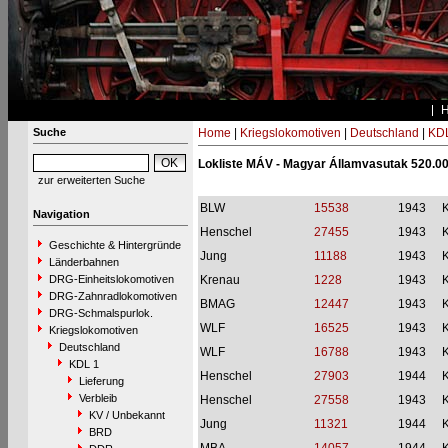
Suche
Home
|
Kriegslokomotiven
|
Deutschland
|
KDL
Lokliste MÁV - Magyar Államvasutak 520.00
zur erweiterten Suche
BLW
15538
1943
Navigation
Henschel
27455
1943
Geschichte & Hintergründe
Jung
11188
1943
Länderbahnen
DRG-Einheitslokomotiven
Krenau
1228
1943
DRG-Zahnradlokomotiven
BMAG
12447
1943
DRG-Schmalspurlok.
WLF
16525
1943
Kriegslokomotiven
Deutschland
WLF
16788
1943
KDL 1
Henschel
27903
1944
Lieferung
Verbleib
Henschel
27558
1943
KV / Unbekannt
Jung
11321
1944
BRD