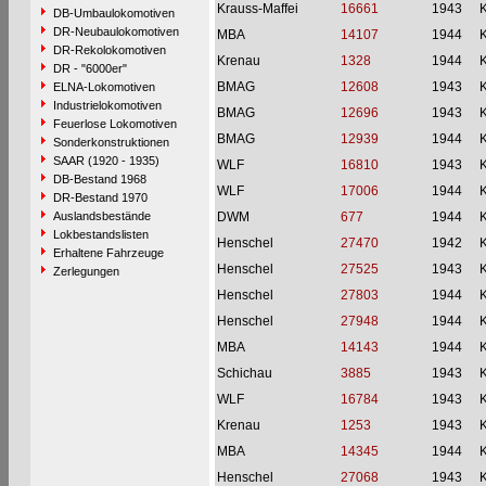
Krauss-Maffei
16661
1943
DB-Umbaulokomotiven
DR-Neubaulokomotiven
MBA
14107
1944
DR-Rekolokomotiven
Krenau
1328
1944
DR - "6000er"
BMAG
12608
1943
ELNA-Lokomotiven
Industrielokomotiven
BMAG
12696
1943
Feuerlose Lokomotiven
BMAG
12939
1944
Sonderkonstruktionen
SAAR (1920 - 1935)
WLF
16810
1943
DB-Bestand 1968
WLF
17006
1944
DR-Bestand 1970
Auslandsbestände
DWM
677
1944
Lokbestandslisten
Henschel
27470
1942
Erhaltene Fahrzeuge
Henschel
27525
1943
Zerlegungen
Henschel
27803
1944
Henschel
27948
1944
MBA
14143
1944
Schichau
3885
1943
WLF
16784
1943
Krenau
1253
1943
MBA
14345
1944
Henschel
27068
1943