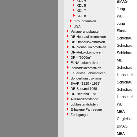
KDL 4
BMAG
KDL 5
Jung
KDL 7
KDL 8
WLF
Großbritannien
Jung
USA
Skoda
Verlagerungsbauten
DB-Neubaulokomotiven
Schichau
DB-Umbaulokomotiven
Schichau
DR-Neubaulokomotiven
DR-Rekolokomotiven
Schichau
DR - "6000er"
ME
ELNA-Lokomotiven
Schichau
Industrielokomotiven
Feuerlose Lokomotiven
Henschel
Sonderkonstruktionen
Schichau
SAAR (1920 - 1935)
DB-Bestand 1968
Schichau
DR-Bestand 1970
Henschel
Auslandsbestände
WLF
Lokbestandslisten
Erhaltene Fahrzeuge
MBA
Zerlegungen
Cegielski
BMAG
MBA