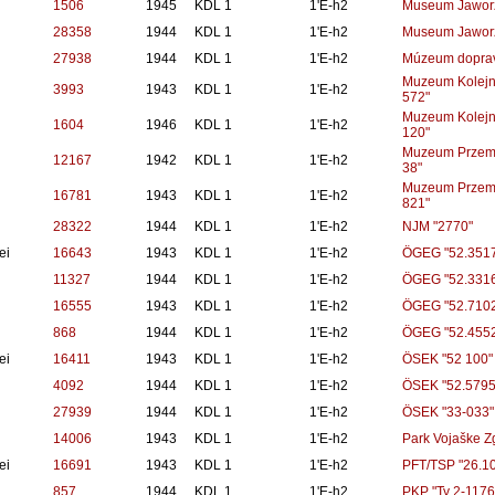
1506
1945
KDL 1
1'E-h2
Museum Jaworz
28358
1944
KDL 1
1'E-h2
Museum Jaworz
27938
1944
KDL 1
1'E-h2
Múzeum dopravy
Muzeum Kolejni
3993
1943
KDL 1
1'E-h2
572"
Muzeum Kolejni
1604
1946
KDL 1
1'E-h2
120"
Muzeum Przemys
12167
1942
KDL 1
1'E-h2
38"
Muzeum Przemys
16781
1943
KDL 1
1'E-h2
821"
28322
1944
KDL 1
1'E-h2
NJM "2770"
ei
16643
1943
KDL 1
1'E-h2
ÖGEG "52.3517
11327
1944
KDL 1
1'E-h2
ÖGEG "52.3316
16555
1943
KDL 1
1'E-h2
ÖGEG "52.7102
868
1944
KDL 1
1'E-h2
ÖGEG "52.4552
ei
16411
1943
KDL 1
1'E-h2
ÖSEK "52 100"
4092
1944
KDL 1
1'E-h2
ÖSEK "52.5795
27939
1944
KDL 1
1'E-h2
ÖSEK "33-033"
14006
1943
KDL 1
1'E-h2
Park Vojaške Z
ei
16691
1943
KDL 1
1'E-h2
PFT/TSP "26.1
857
1944
KDL 1
1'E-h2
PKP "Ty 2-1176