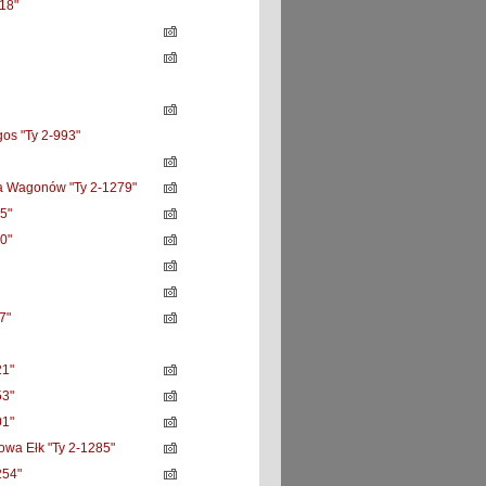
18"
gos "Ty 2-993"
a Wagonów "Ty 2-1279"
5"
0"
7"
1"
3"
1"
owa Ełk "Ty 2-1285"
54"