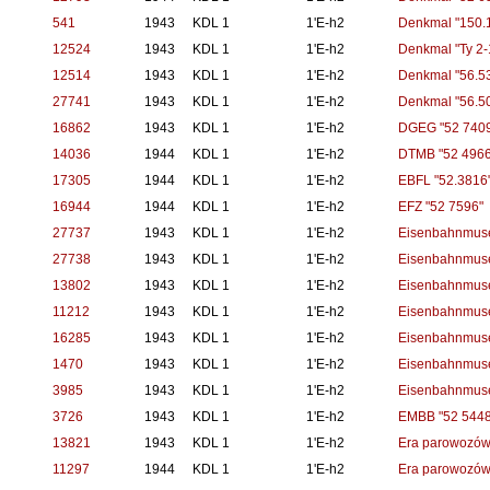
541
1943
KDL 1
1'E-h2
Denkmal "150.
12524
1943
KDL 1
1'E-h2
Denkmal "Ty 2-
12514
1943
KDL 1
1'E-h2
Denkmal "56.5
27741
1943
KDL 1
1'E-h2
Denkmal "56.5
16862
1943
KDL 1
1'E-h2
DGEG "52 7409
14036
1944
KDL 1
1'E-h2
DTMB "52 4966
17305
1944
KDL 1
1'E-h2
EBFL "52.3816
16944
1944
KDL 1
1'E-h2
EFZ "52 7596"
27737
1943
KDL 1
1'E-h2
Eisenbahnmuse
27738
1943
KDL 1
1'E-h2
Eisenbahnmuse
13802
1943
KDL 1
1'E-h2
Eisenbahnmuse
11212
1943
KDL 1
1'E-h2
Eisenbahnmuse
16285
1943
KDL 1
1'E-h2
Eisenbahnmuse
1470
1943
KDL 1
1'E-h2
Eisenbahnmus
3985
1943
KDL 1
1'E-h2
Eisenbahnmus
3726
1943
KDL 1
1'E-h2
EMBB "52 5448
13821
1943
KDL 1
1'E-h2
Era parowozów 
11297
1944
KDL 1
1'E-h2
Era parowozów 