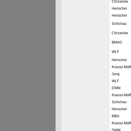
Chrzanów
Henschel
Henschel
Schichau
Chrzanów
BMAG
WLF
Henschel
Krauss-Maff
Jung
WLF
DWM
Krauss-Maff
Schichau
Henschel
MBA
Krauss-Maff
DWM