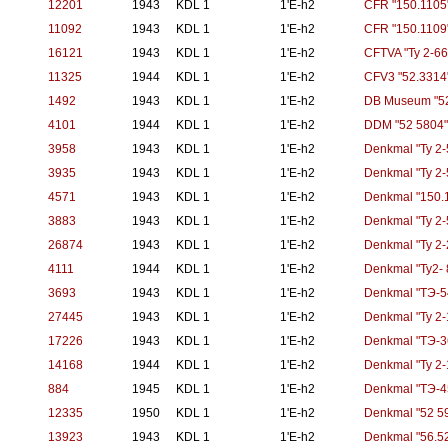
12201
1943
KDL 1
1'E-h2
CFR "150.1105
11092
1943
KDL 1
1'E-h2
CFR "150.1109
16121
1943
KDL 1
1'E-h2
CFTVA "Ty 2-66
11325
1944
KDL 1
1'E-h2
CFV3 "52.3314
1492
1943
KDL 1
1'E-h2
DB Museum "52
4101
1944
KDL 1
1'E-h2
DDM "52 5804"
3958
1943
KDL 1
1'E-h2
Denkmal "Ty 2-
3935
1943
KDL 1
1'E-h2
Denkmal "Ty 2-
4571
1943
KDL 1
1'E-h2
Denkmal "150.1
3883
1943
KDL 1
1'E-h2
Denkmal "Ty 2-
26874
1943
KDL 1
1'E-h2
Denkmal "Ty 2-
4111
1944
KDL 1
1'E-h2
Denkmal "Ty2- 
3693
1943
KDL 1
1'E-h2
Denkmal "TЭ-5
27445
1943
KDL 1
1'E-h2
Denkmal "Ty 2-
17226
1943
KDL 1
1'E-h2
Denkmal "TЭ-3
14168
1944
KDL 1
1'E-h2
Denkmal "Ty 2-
884
1945
KDL 1
1'E-h2
Denkmal "TЭ-4
12335
1950
KDL 1
1'E-h2
Denkmal "52 5
13923
1943
KDL 1
1'E-h2
Denkmal "56.5