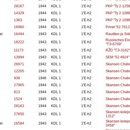
28167
1944
KDL 1
1'E-h2
PKP "Ty 2-1258
14329
1944
KDL 1
1'E-h2
PKP "Ty 2-1086
1363
1944
KDL 1
1'E-h2
PKP "Ty 2-1098
16960
1944
KDL 1
1'E-h2
Privat "52.7612
ei
16494
1943
KDL 1
1'E-h2
Raudtee-ja Si
Russisches E
16222
1943
KDL 1
1'E-h2
"TЭ-6769"
11173
1943
KDL 1
1'E-h2
RŽD "TЭ-3162"
13994
1943
KDL 1
1'E-h2
SEM "52 4924"
26971
1942
KDL 1
1'E-h2
Skansen Chabó
12205
1943
KDL 1
1'E-h2
Skansen Chabó
938
1946
KDL 1
1'E-h2
Skansen Chabó
27965
1944
KDL 1
1'E-h2
Skansen Chabó
813
1944
KDL 1
1'E-h2
Skansen Chabó
1524
1945
KDL 1
1'E-h2
Skansen Chabó
28163
1944
KDL 1
1'E-h2
Skansen Chabó
Skansen kolejo
27650
1943
KDL 1
1'E-h2
1312"
Skansen kolejo
ei
16584
1943
KDL 1
1'E-h2
3458"