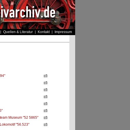
Quellen & Literatur
Kontakt
Impressum
94"
6"
team Museum "52 5865"
Lokomotif "56.523"