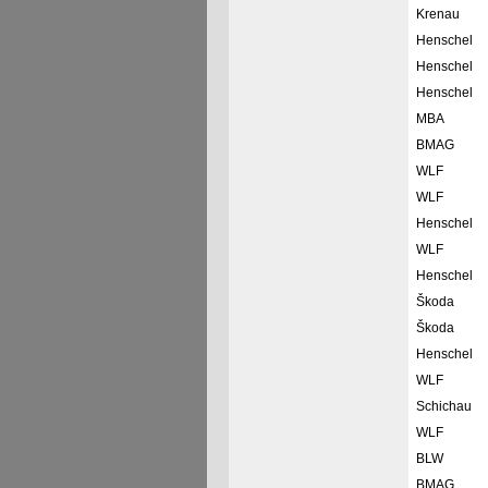
Krenau
Henschel
Henschel
Henschel
MBA
BMAG
WLF
WLF
Henschel
WLF
Henschel
Škoda
Škoda
Henschel
WLF
Schichau
WLF
BLW
BMAG