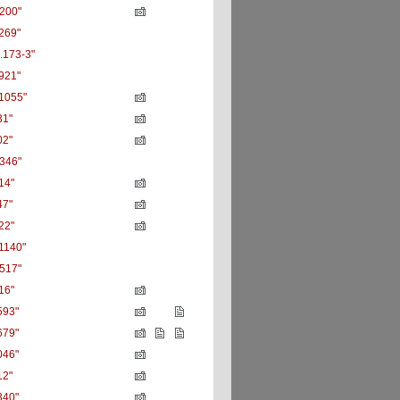
200"
269"
.173-3"
921"
1055"
31"
02"
346"
14"
47"
22"
1140"
517"
16"
593"
679"
046"
12"
340"