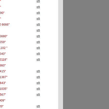
"
"
90"
"
 6666"
5680"
559"
102 "
540"
2118"
860"
415"
1387"
643"
1035"
567"
909"
20"