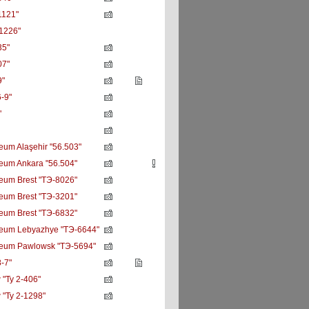
1121"
1226"
35"
07"
"
-9"
"
um Alaşehir "56.503"
um Ankara "56.504"
um Brest "TЭ-8026"
um Brest "TЭ-3201"
um Brest "TЭ-6832"
eum Lebyazhye "TЭ-6644"
eum Pawlowsk "TЭ-5694"
-7"
"Ty 2-406"
"Ty 2-1298"