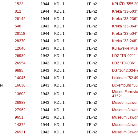
1523
1944
KDL 1
1'E-h2
KPHŽD "555.30
812
1944
KDL 1
1'E-h2
Kreka "33-503"
28142
1944
KDL 1
1'E-h2
Kreka "33-236"
548
1943
KDL 1
1'E-h2
Kreka "33-064"
28118
1944
KDL 1
1'E-h2
Kreka "33-504"
28370
1944
KDL 1
1'E-h2
Kreka "33-248"
12646
1943
KDL 1
1'E-h2
Kujawskie Muze
26939
1942
KDL 1
1'E-h2
LDZ "TЭ-021"
26954
1942
KDL 1
1'E-h2
LDZ "TЭ-036"
9685
1943
KDL 1
1'E-h2
LG "1042.034-7
14045
1944
KDL 1
1'E-h2
Lokteam "52.4
ei
16630
1943
KDL 1
1'E-h2
Luxemburg "56
Museo Ferrovia
13803
1943
KDL 1
1'E-h2
4752"
26883
1943
KDL 1
1'E-h2
Museum Jaworz
27962
1944
KDL 1
1'E-h2
Museum Jaworz
9651
1942
KDL 1
1'E-h2
Museum Jaworz
14372
1944
KDL 1
1'E-h2
Museum Jaworz
26931
1942
KDL 1
1'E-h2
Museum Jaworz