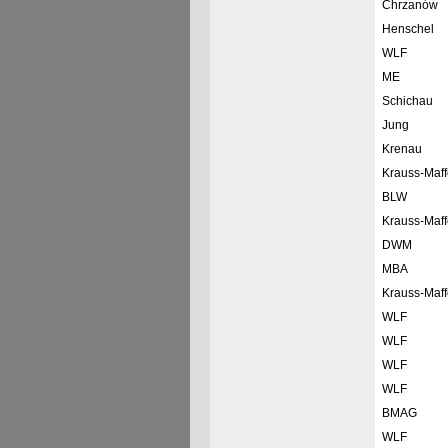
Chrzanów
Henschel
WLF
ME
Schichau
Jung
Krenau
Krauss-Maff
BLW
Krauss-Maff
DWM
MBA
Krauss-Maff
WLF
WLF
WLF
WLF
BMAG
WLF