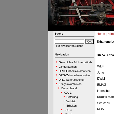
Suche
Home
|
Krie
Erhaltene L
zur erweiterten Suche
Navigation
BR 52 Altb
Geschichte & Hintergründe
WLF
Länderbahnen
DRG-Einheitslokomotiven
Jung
DRG-Zahnradlokomotiven
DWM
DRG-Schmalspurlok.
Kriegslokomotiven
BMAG
Deutschland
Henschel
KDL 1
Krauss-Maff
Lieferung
Verbleib
Schichau
Erhalten
MBA
KDL 3