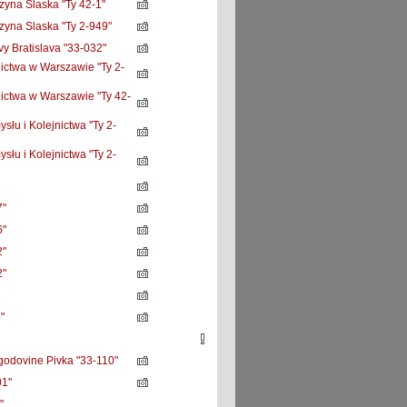
yna Slaska "Ty 42-1"
yna Slaska "Ty 2-949"
 Bratislava "33-032"
ctwa w Warszawie "Ty 2-
ctwa w Warszawie "Ty 42-
łu i Kolejnictwa "Ty 2-
łu i Kolejnictwa "Ty 2-
"
"
"
"
"
godovine Pivka "33-110"
01"
"