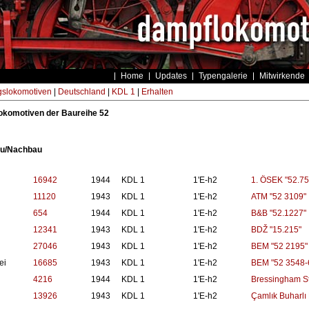
Home
Updates
Typengalerie
Mitwirkende
gslokomotiven
|
Deutschland
|
KDL 1
|
Erhalten
okomotiven der Baureihe 52
au/Nachbau
16942
1944
KDL 1
1'E-h2
1. ÖSEK "52.75
11120
1943
KDL 1
1'E-h2
ATM "52 3109"
654
1944
KDL 1
1'E-h2
B&B "52.1227"
12341
1943
KDL 1
1'E-h2
BDŽ "15.215"
27046
1943
KDL 1
1'E-h2
BEM "52 2195"
ei
16685
1943
KDL 1
1'E-h2
BEM "52 3548-
4216
1944
KDL 1
1'E-h2
Bressingham S
13926
1943
KDL 1
1'E-h2
Çamlık Buharlı 