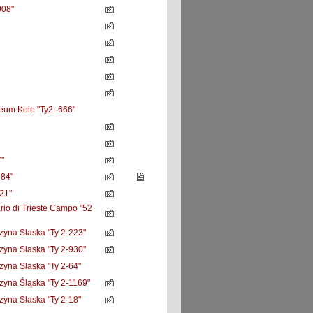
08"
um Kole "Ty2- 666"
"
984"
21"
rio di Trieste Campo "52
yna Slaska "Ty 2-223"
yna Slaska "Ty 2-930"
yna Slaska "Ty 2-64"
yna Śląska "Ty 2-1169"
yna Slaska "Ty 2-18"