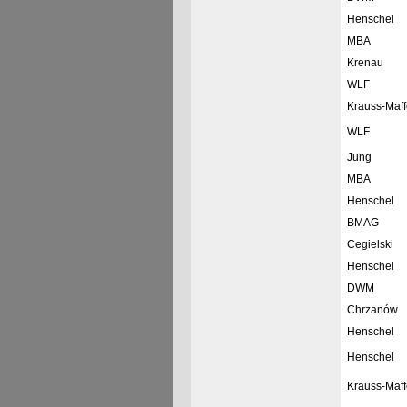
Henschel
MBA
Krenau
WLF
Krauss-Maff
WLF
Jung
MBA
Henschel
BMAG
Cegielski
Henschel
DWM
Chrzanów
Henschel
Henschel
Krauss-Maff