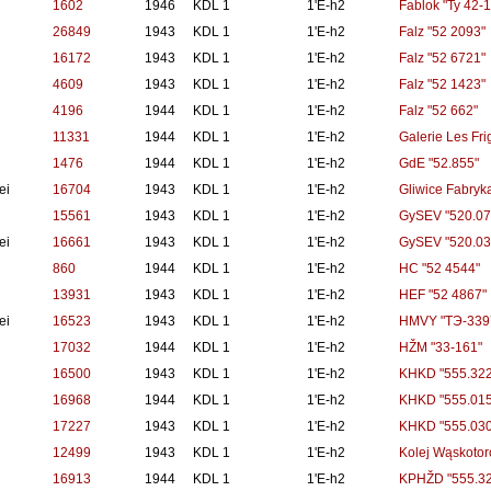
1602
1946
KDL 1
1'E-h2
Fablok "Ty 42-1
26849
1943
KDL 1
1'E-h2
Falz "52 2093"
16172
1943
KDL 1
1'E-h2
Falz "52 6721"
4609
1943
KDL 1
1'E-h2
Falz "52 1423"
4196
1944
KDL 1
1'E-h2
Falz "52 662"
11331
1944
KDL 1
1'E-h2
Galerie Les Fri
1476
1944
KDL 1
1'E-h2
GdE "52.855"
ei
16704
1943
KDL 1
1'E-h2
Gliwice Fabryk
15561
1943
KDL 1
1'E-h2
GySEV "520.07
ei
16661
1943
KDL 1
1'E-h2
GySEV "520.03
860
1944
KDL 1
1'E-h2
HC "52 4544"
13931
1943
KDL 1
1'E-h2
HEF "52 4867"
ei
16523
1943
KDL 1
1'E-h2
HMVY "TЭ-339
17032
1944
KDL 1
1'E-h2
HŽM "33-161"
16500
1943
KDL 1
1'E-h2
KHKD "555.322
16968
1944
KDL 1
1'E-h2
KHKD "555.015
17227
1943
KDL 1
1'E-h2
KHKD "555.030
12499
1943
KDL 1
1'E-h2
Kolej Wąskotor
16913
1944
KDL 1
1'E-h2
KPHŽD "555.32