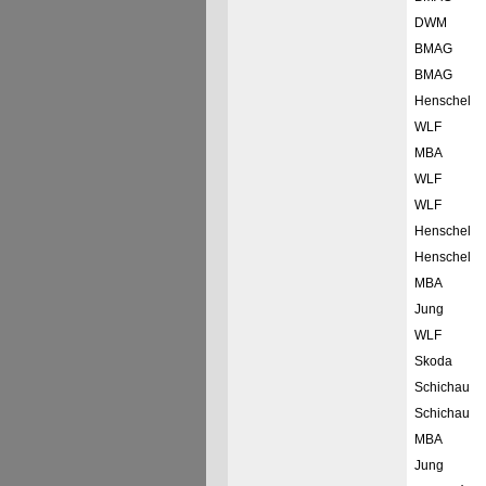
DWM
BMAG
BMAG
Henschel
WLF
MBA
WLF
WLF
Henschel
Henschel
MBA
Jung
WLF
Skoda
Schichau
Schichau
MBA
Jung