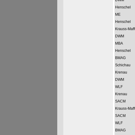
DWM
Henschel
ME
Henschel
Krauss-Maff
DWM
MBA
Henschel
BMAG
Schichau
Krenau
DWM
WLF
Krenau
SACM
Krauss-Maff
SACM
WLF
BMAG