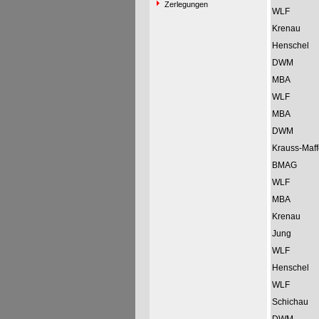
Zerlegungen
WLF
Krenau
Henschel
DWM
MBA
WLF
MBA
DWM
Krauss-Maff
BMAG
WLF
MBA
Krenau
Jung
WLF
Henschel
WLF
Schichau