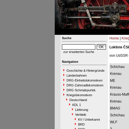
Suche
Home
|
Krie
Lokliste ČS
zur erweiterten Suche
von UdSSR 
Navigation
Schichau
Geschichte & Hintergründe
Krenau
Länderbahnen
DRG-Einheitslokomotiven
ME
DRG-Zahnradlokomotiven
Krenau
DRG-Schmalspurlok.
Krauss-Maff
Kriegslokomotiven
Deutschland
Krenau
KDL 1
BMAG
Lieferung
Verbleib
Schichau
KV / Unbekannt
WLF
BRD