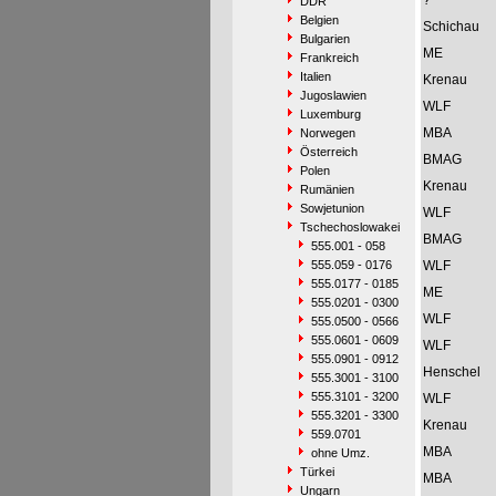
?
DDR
Belgien
Schichau
Bulgarien
ME
Frankreich
Italien
Krenau
Jugoslawien
WLF
Luxemburg
MBA
Norwegen
Österreich
BMAG
Polen
Krenau
Rumänien
Sowjetunion
WLF
Tschechoslowakei
BMAG
555.001 - 058
555.059 - 0176
WLF
555.0177 - 0185
ME
555.0201 - 0300
WLF
555.0500 - 0566
555.0601 - 0609
WLF
555.0901 - 0912
Henschel
555.3001 - 3100
555.3101 - 3200
WLF
555.3201 - 3300
Krenau
559.0701
MBA
ohne Umz.
Türkei
MBA
Ungarn