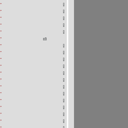
"
"
"
"
"
"
"
"
"
"
"
"
"
"
"
"
"
"