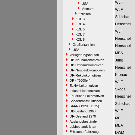
WLF
USA
Vietnam
WLF
Erhalten
Schichau
KDL 3
Henschel
KDL 4
KDL 5
WLF
KDL 7
Henschel
KDL 8
Großbritannien
Henschel
USA
MBA
Verlagerungsbauten
DB-Neubaulokomotiven
Jung
DB-Umbaulokomotiven
Henschel
DR-Neubaulokomotiven
Krenau
DR-Rekolokomotiven
DR - "6000er"
WLF
ELNA-Lokomotiven
Skoda
Industrielokomotiven
Feuerlose Lokomotiven
Henschel
Sonderkonstruktionen
Schichau
SAAR (1920 - 1935)
WLF
DB-Bestand 1968
DR-Bestand 1970
ME
Auslandsbestände
MBA
Lokbestandslisten
Erhaltene Fahrzeuge
DWM