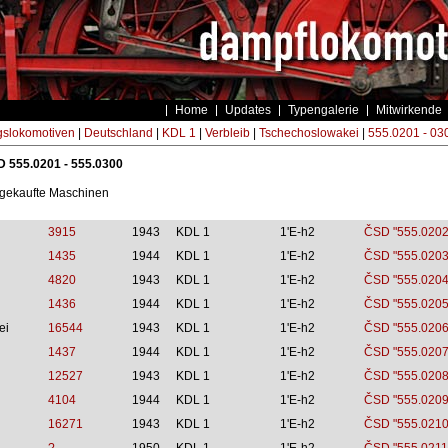
Home
Updates
Typengalerie
Mitwirkende
gslokomotiven
|
Deutschland
|
KDL 1
|
Verbleib
|
Tschechoslowakei
|
555.0201 - 03
D 555.0201 - 555.0300
gekaufte Maschinen
3915
1943
KDL 1
1'E-h2
ČSD "555.0202
1435
1944
KDL 1
1'E-h2
ČSD "555.0203
4820
1943
KDL 1
1'E-h2
ČSD "555.0204
1436
1944
KDL 1
1'E-h2
ČSD "555.0205
ei
16544
1943
KDL 1
1'E-h2
ČSD "555.0206
1437
1944
KDL 1
1'E-h2
ČSD "555.0207
12527
1943
KDL 1
1'E-h2
ČSD "555.0208
4104
1944
KDL 1
1'E-h2
ČSD "555.0209
16271
1943
KDL 1
1'E-h2
ČSD "555.0210