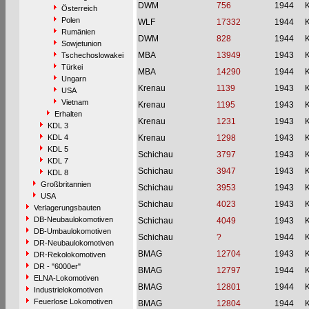
DWM
756
1944
Österreich
Polen
WLF
17332
1944
Rumänien
DWM
828
1944
Sowjetunion
MBA
13949
1943
Tschechoslowakei
Türkei
MBA
14290
1944
Ungarn
Krenau
1139
1943
USA
Vietnam
Krenau
1195
1943
Erhalten
Krenau
1231
1943
KDL 3
KDL 4
Krenau
1298
1943
KDL 5
Schichau
3797
1943
KDL 7
Schichau
3947
1943
KDL 8
Großbritannien
Schichau
3953
1943
USA
Schichau
4023
1943
Verlagerungsbauten
DB-Neubaulokomotiven
Schichau
4049
1943
DB-Umbaulokomotiven
Schichau
?
1944
DR-Neubaulokomotiven
BMAG
12704
1943
DR-Rekolokomotiven
DR - "6000er"
BMAG
12797
1944
ELNA-Lokomotiven
BMAG
12801
1944
Industrielokomotiven
Feuerlose Lokomotiven
BMAG
12804
1944