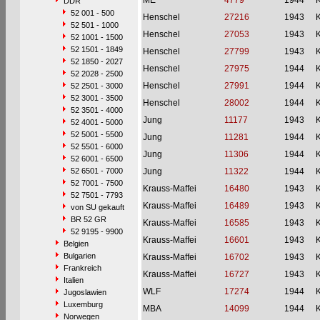
ME
4779
1944
DDR
52 001 - 500
Henschel
27216
1943
52 501 - 1000
Henschel
27053
1943
52 1001 - 1500
52 1501 - 1849
Henschel
27799
1943
52 1850 - 2027
Henschel
27975
1944
52 2028 - 2500
Henschel
27991
1944
52 2501 - 3000
52 3001 - 3500
Henschel
28002
1944
52 3501 - 4000
Jung
11177
1943
52 4001 - 5000
52 5001 - 5500
Jung
11281
1944
52 5501 - 6000
Jung
11306
1944
52 6001 - 6500
52 6501 - 7000
Jung
11322
1944
52 7001 - 7500
Krauss-Maffei
16480
1943
52 7501 - 7793
Krauss-Maffei
16489
1943
von SU gekauft
BR 52 GR
Krauss-Maffei
16585
1943
52 9195 - 9900
Krauss-Maffei
16601
1943
Belgien
Bulgarien
Krauss-Maffei
16702
1943
Frankreich
Krauss-Maffei
16727
1943
Italien
WLF
17274
1944
Jugoslawien
Luxemburg
MBA
14099
1944
Norwegen