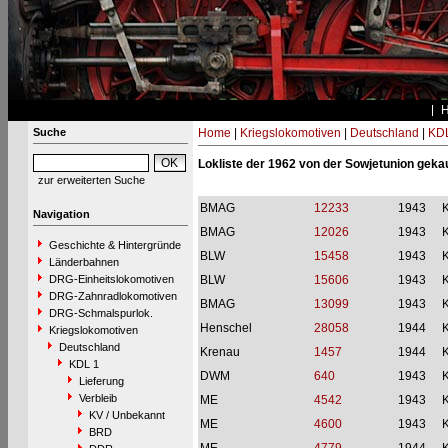
Suche
Home
|
Kriegslokomotiven
|
Deutschland
|
KDL
Lokliste der 1962 von der Sowjetunion geka
zur erweiterten Suche
BMAG
12233
1943
Navigation
BMAG
12026
1943
Geschichte & Hintergründe
BLW
15458
1943
Länderbahnen
DRG-Einheitslokomotiven
BLW
15606
1943
DRG-Zahnradlokomotiven
BMAG
13099
1943
DRG-Schmalspurlok.
Henschel
28058
1944
Kriegslokomotiven
Deutschland
Krenau
1457
1944
KDL 1
DWM
640
1943
Lieferung
Verbleib
ME
4542
1943
KV / Unbekannt
ME
4600
1943
BRD