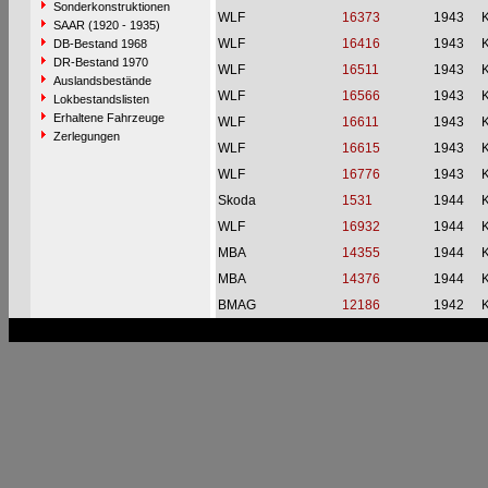
Sonderkonstruktionen
WLF
16373
1943
SAAR (1920 - 1935)
WLF
16416
1943
DB-Bestand 1968
DR-Bestand 1970
WLF
16511
1943
Auslandsbestände
WLF
16566
1943
Lokbestandslisten
Erhaltene Fahrzeuge
WLF
16611
1943
Zerlegungen
WLF
16615
1943
WLF
16776
1943
Skoda
1531
1944
WLF
16932
1944
MBA
14355
1944
MBA
14376
1944
BMAG
12186
1942