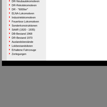
DR-Neubaulokomotiven
DR-Rekolokomotiven
DR - "6000er"
ELNA-Lokomotiven
Industrielokomotiven
Feuerlose Lokomotiven
Sonderkonstruktionen
SAAR (1920 - 1935)
DB-Bestand 1968
DR-Bestand 1970
Auslandsbestände
Lokbestandslisten
Erhaltene Fahrzeuge
Zerlegungen