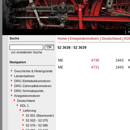
Suche
Home
|
Kriegslokomotiven
|
Deutschland
|
KDL
52 3638 - 52 3639
zur erweiterten Suche
ME
4730
1943
Navigation
ME
4731
1943
Geschichte & Hintergründe
Länderbahnen
DRG-Einheitslokomotiven
DRG-Zahnradlokomotiven
DRG-Schmalspurlok.
Kriegslokomotiven
Deutschland
KDL 1
Lieferung
52 001 (Baumuster)
52 002 - 52 075
52 076 - 52 085