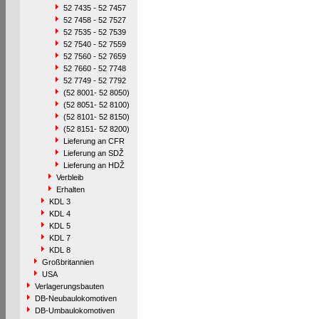
52 7435 - 52 7457
52 7458 - 52 7527
52 7535 - 52 7539
52 7540 - 52 7559
52 7560 - 52 7659
52 7660 - 52 7748
52 7749 - 52 7792
(52 8001- 52 8050)
(52 8051- 52 8100)
(52 8101- 52 8150)
(52 8151- 52 8200)
Lieferung an CFR
Lieferung an SDŽ
Lieferung an HDŽ
Verbleib
Erhalten
KDL 3
KDL 4
KDL 5
KDL 7
KDL 8
Großbritannien
USA
Verlagerungsbauten
DB-Neubaulokomotiven
DB-Umbaulokomotiven