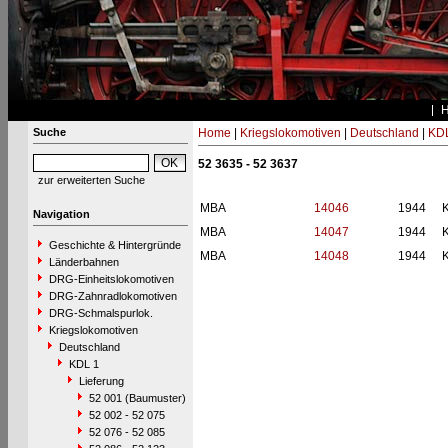
Suche
Home
|
Kriegslokomotiven
|
Deutschland
|
KDL
52 3635 - 52 3637
zur erweiterten Suche
MBA
14046
1944
Navigation
MBA
14047
1944
Geschichte & Hintergründe
MBA
14048
1944
Länderbahnen
DRG-Einheitslokomotiven
DRG-Zahnradlokomotiven
DRG-Schmalspurlok.
Kriegslokomotiven
Deutschland
KDL 1
Lieferung
52 001 (Baumuster)
52 002 - 52 075
52 076 - 52 085