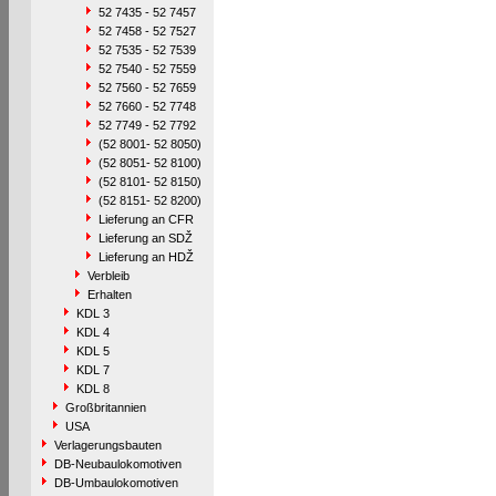
52 7435 - 52 7457
52 7458 - 52 7527
52 7535 - 52 7539
52 7540 - 52 7559
52 7560 - 52 7659
52 7660 - 52 7748
52 7749 - 52 7792
(52 8001- 52 8050)
(52 8051- 52 8100)
(52 8101- 52 8150)
(52 8151- 52 8200)
Lieferung an CFR
Lieferung an SDŽ
Lieferung an HDŽ
Verbleib
Erhalten
KDL 3
KDL 4
KDL 5
KDL 7
KDL 8
Großbritannien
USA
Verlagerungsbauten
DB-Neubaulokomotiven
DB-Umbaulokomotiven