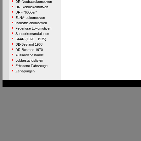
DR-Neubaulokomotiven
DR-Rekolokomotiven
DR - "6000er"
ELNA-Lokomotiven
Industrielokomotiven
Feuerlose Lokomotiven
Sonderkonstruktionen
SAAR (1920 - 1935)
DB-Bestand 1968
DR-Bestand 1970
Auslandsbestände
Lokbestandslisten
Erhaltene Fahrzeuge
Zerlegungen