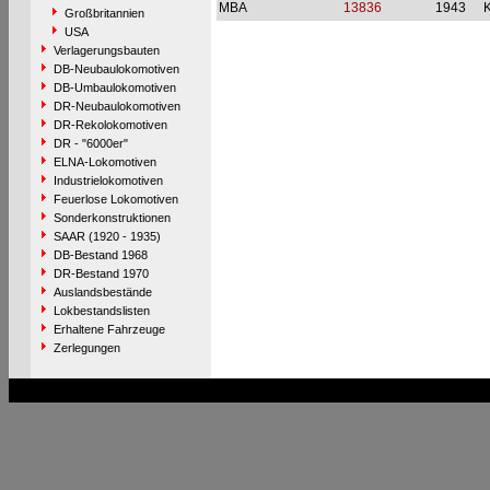
MBA
13836
1943
Großbritannien
USA
Verlagerungsbauten
DB-Neubaulokomotiven
DB-Umbaulokomotiven
DR-Neubaulokomotiven
DR-Rekolokomotiven
DR - "6000er"
ELNA-Lokomotiven
Industrielokomotiven
Feuerlose Lokomotiven
Sonderkonstruktionen
SAAR (1920 - 1935)
DB-Bestand 1968
DR-Bestand 1970
Auslandsbestände
Lokbestandslisten
Erhaltene Fahrzeuge
Zerlegungen