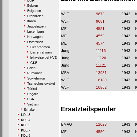
DDR
Belgien
Bulgarien
WLF
9673
1942
Frankreich
Italien
WLF
9681
1943
Jugoslawien
ME
4551
1943
Luxemburg
ME
4553
1943
Norwegen
Österreich
ME
4574
1943
Blechrahmen
Jung
11116
1943
Barrenrahmen
leihweise bei HVE
Jung
11120
1943
GKB
Jung
11121
1943
Polen
MBA
13931
1943
Rumänien
Sowjetunion
WLF
16180
1943
Tschechoslowakei
WLF
16862
1943
Türkei
Ungarn
USA
Vietnam
Ersatzteilspender
Erhalten
KDL 3
KDL 4
BMAG
12023
1943
KDL 5
KDL 7
ME
4550
1943
KDL 8