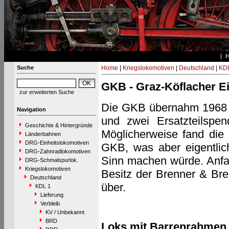
Suche
Home
|
Kriegslokomotiven
|
Deutschland
|
KDL
GKB - Graz-Köflacher E
zur erweiterten Suche
Die GKB übernahm 1968 a
Navigation
und zwei Ersatzteilspen
Geschichte & Hintergründe
Möglicherweise fand di
Länderbahnen
DRG-Einheitslokomotiven
GKB, was aber eigentli
DRG-Zahnradlokomotiven
Sinn machen würde. Anfan
DRG-Schmalspurlok.
Kriegslokomotiven
Besitz der Brenner & Bre
Deutschland
über.
KDL 1
Lieferung
Verbleib
KV / Unbekannt
BRD
Loks mit Barrenrahmen