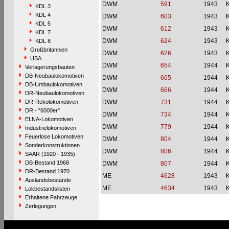
DWM
591
1943
KDL 3
KDL 4
DWM
603
1943
KDL 5
DWM
612
1943
KDL 7
DWM
624
1943
KDL 8
Großbritannien
DWM
626
1943
USA
DWM
654
1944
Verlagerungsbauten
DB-Neubaulokomotiven
DWM
665
1944
DB-Umbaulokomotiven
DWM
666
1944
DR-Neubaulokomotiven
DR-Rekolokomotiven
DWM
731
1944
DR - "6000er"
DWM
734
1944
ELNA-Lokomotiven
DWM
779
1944
Industrielokomotiven
Feuerlose Lokomotiven
DWM
804
1944
Sonderkonstruktionen
DWM
806
1944
SAAR (1920 - 1935)
DB-Bestand 1968
DWM
807
1944
DR-Bestand 1970
ME
4628
1943
Auslandsbestände
ME
4634
1943
Lokbestandslisten
Erhaltene Fahrzeuge
Zerlegungen