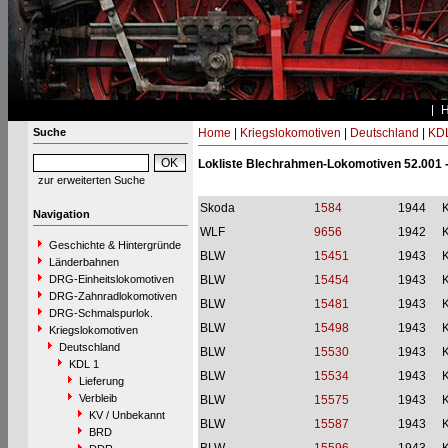
Suche
Home
|
Kriegslokomotiven
|
Deutschland
|
KDL
Lokliste Blechrahmen-Lokomotiven 52.001 -
zur erweiterten Suche
Skoda
1584
1944
Navigation
WLF
9656
1942
Geschichte & Hintergründe
BLW
15451
1943
Länderbahnen
DRG-Einheitslokomotiven
BLW
15454
1943
DRG-Zahnradlokomotiven
BLW
15481
1943
DRG-Schmalspurlok.
BLW
15498
1943
Kriegslokomotiven
Deutschland
BLW
15530
1943
KDL 1
BLW
15534
1943
Lieferung
Verbleib
BLW
15575
1943
KV / Unbekannt
BLW
15587
1943
BRD