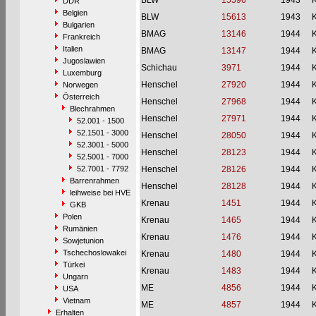
BLW
15596
1943
DDR
Belgien
BLW
15613
1943
Bulgarien
BMAG
13146
1944
Frankreich
Italien
BMAG
13147
1944
Jugoslawien
Schichau
3971
1944
Luxemburg
Henschel
27920
1944
Norwegen
Österreich
Henschel
27968
1944
Blechrahmen
Henschel
27971
1944
52.001 - 1500
52.1501 - 3000
Henschel
28050
1944
52.3001 - 5000
Henschel
28123
1944
52.5001 - 7000
52.7001 - 7792
Henschel
28126
1944
Barrenrahmen
Henschel
28128
1944
leihweise bei HVE
Krenau
1451
1944
GKB
Polen
Krenau
1465
1944
Rumänien
Krenau
1476
1944
Sowjetunion
Tschechoslowakei
Krenau
1480
1944
Türkei
Krenau
1483
1944
Ungarn
ME
4856
1944
USA
Vietnam
ME
4857
1944
Erhalten