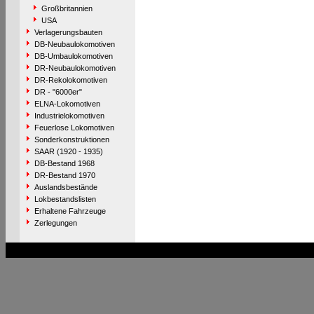
Großbritannien
USA
Verlagerungsbauten
DB-Neubaulokomotiven
DB-Umbaulokomotiven
DR-Neubaulokomotiven
DR-Rekolokomotiven
DR - "6000er"
ELNA-Lokomotiven
Industrielokomotiven
Feuerlose Lokomotiven
Sonderkonstruktionen
SAAR (1920 - 1935)
DB-Bestand 1968
DR-Bestand 1970
Auslandsbestände
Lokbestandslisten
Erhaltene Fahrzeuge
Zerlegungen