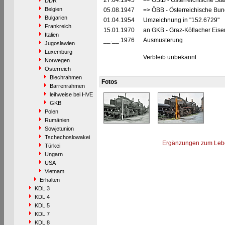
27.04.1945
=> ÖStB - Österreichische St
DDR
Belgien
05.08.1947
=> ÖBB - Österreichische Bu
Bulgarien
01.04.1954
Umzeichnung in "152.6729"
Frankreich
15.01.1970
an GKB - Graz-Köflacher Eis
Italien
__.__.1976
Ausmusterung
Jugoslawien
Luxemburg
Verbleib unbekannt
Norwegen
Österreich
Blechrahmen
Fotos
Barrenrahmen
leihweise bei HVE
GKB
Polen
Rumänien
Sowjetunion
Tschechoslowakei
Ergänzungen zum Leb
Türkei
Ungarn
USA
Vietnam
Erhalten
KDL 3
KDL 4
KDL 5
KDL 7
KDL 8