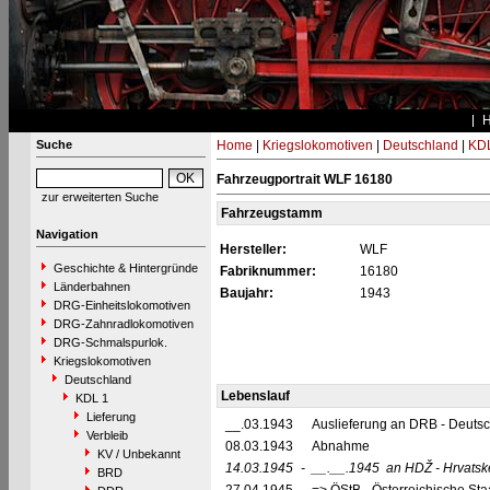
Suche
Home
|
Kriegslokomotiven
|
Deutschland
|
KDL
Fahrzeugportrait WLF 16180
zur erweiterten Suche
Fahrzeugstamm
Navigation
Hersteller:
WLF
Geschichte & Hintergründe
Fabriknummer:
16180
Länderbahnen
Baujahr:
1943
DRG-Einheitslokomotiven
DRG-Zahnradlokomotiven
DRG-Schmalspurlok.
Kriegslokomotiven
Deutschland
Lebenslauf
KDL 1
Lieferung
__.03.1943
Auslieferung an DRB - Deuts
Verbleib
08.03.1943
Abnahme
KV / Unbekannt
14.03.1945
-
__.__.1945
an HDŽ - Hrvatsk
BRD