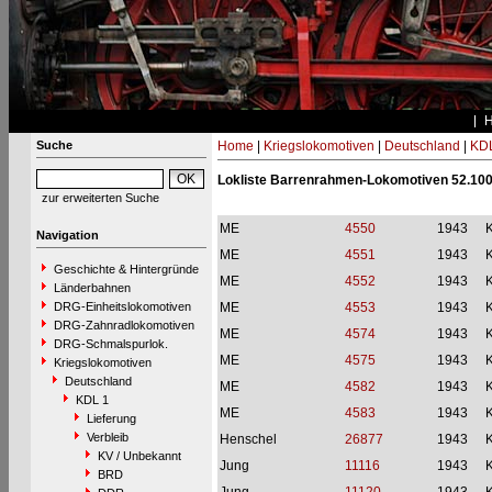
Suche
Home
|
Kriegslokomotiven
|
Deutschland
|
KDL
Lokliste Barrenrahmen-Lokomotiven 52.100
zur erweiterten Suche
ME
4550
1943
Navigation
ME
4551
1943
Geschichte & Hintergründe
ME
4552
1943
Länderbahnen
DRG-Einheitslokomotiven
ME
4553
1943
DRG-Zahnradlokomotiven
ME
4574
1943
DRG-Schmalspurlok.
ME
4575
1943
Kriegslokomotiven
Deutschland
ME
4582
1943
KDL 1
ME
4583
1943
Lieferung
Verbleib
Henschel
26877
1943
KV / Unbekannt
Jung
11116
1943
BRD