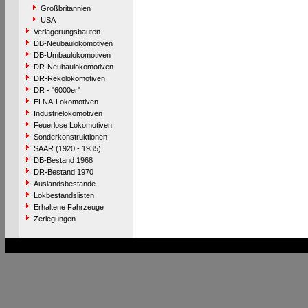
Großbritannien
USA
Verlagerungsbauten
DB-Neubaulokomotiven
DB-Umbaulokomotiven
DR-Neubaulokomotiven
DR-Rekolokomotiven
DR - "6000er"
ELNA-Lokomotiven
Industrielokomotiven
Feuerlose Lokomotiven
Sonderkonstruktionen
SAAR (1920 - 1935)
DB-Bestand 1968
DR-Bestand 1970
Auslandsbestände
Lokbestandslisten
Erhaltene Fahrzeuge
Zerlegungen