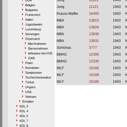
Jung
11120
1943
DDR
Belgien
Jung
11121
1943
Bulgarien
Krauss-Maffei
16493
1943
Frankreich
Italien
MBA
13815
1943
Jugoslawien
MBA
13826
1943
Luxemburg
MBA
13836
1943
Norwegen
Österreich
MBA
13931
1943
Blechrahmen
Schichau
3777
1943
Barrenrahmen
leihweise bei HVE
BMAG
12306
1943
GKB
BMAG
12330
1943
Polen
Rumänien
WLF
16166
1943
Sowjetunion
WLF
16168
1943
Tschechoslowakei
WLF
16180
1943
Türkei
Ungarn
USA
Vietnam
Erhalten
KDL 3
KDL 4
KDL 5
KDL 7
KDL 8