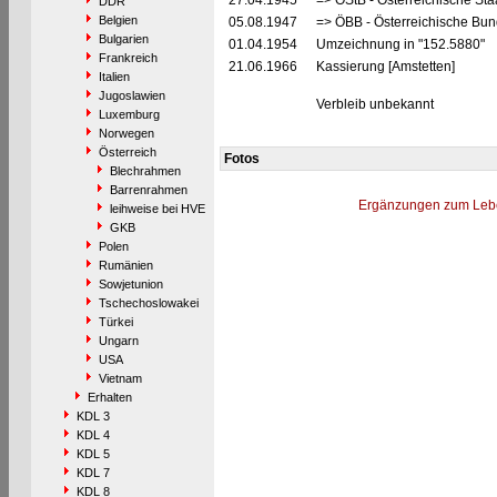
27.04.1945
=> ÖStB - Österreichische St
DDR
Belgien
05.08.1947
=> ÖBB - Österreichische Bu
Bulgarien
01.04.1954
Umzeichnung in "152.5880"
Frankreich
21.06.1966
Kassierung [Amstetten]
Italien
Jugoslawien
Verbleib unbekannt
Luxemburg
Norwegen
Österreich
Fotos
Blechrahmen
Barrenrahmen
Ergänzungen zum Leb
leihweise bei HVE
GKB
Polen
Rumänien
Sowjetunion
Tschechoslowakei
Türkei
Ungarn
USA
Vietnam
Erhalten
KDL 3
KDL 4
KDL 5
KDL 7
KDL 8