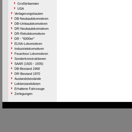
Großbritannien
USA
Verlagerungsbauten
DB-Neubaulokomotiven
DB-Umbaulokomotiven
DR-Neubaulokomotiven
DR-Rekolokomotiven
DR - "6000er"
ELNA-Lokomotiven
Industrielokomotiven
Feuerlose Lokomotiven
Sonderkonstruktionen
SAAR (1920 - 1935)
DB-Bestand 1968
DR-Bestand 1970
Auslandsbestände
Lokbestandslisten
Erhaltene Fahrzeuge
Zerlegungen