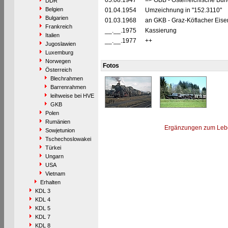
05.08.1947
=> ÖBB - Österreichische Bu
DDR
Belgien
01.04.1954
Umzeichnung in "152.3110"
Bulgarien
01.03.1968
an GKB - Graz-Köflacher Eise
Frankreich
__.__.1975
Kassierung
Italien
__.__.1977
++
Jugoslawien
Luxemburg
Norwegen
Fotos
Österreich
Blechrahmen
Barrenrahmen
leihweise bei HVE
GKB
Polen
Rumänien
Ergänzungen zum Leb
Sowjetunion
Tschechoslowakei
Türkei
Ungarn
USA
Vietnam
Erhalten
KDL 3
KDL 4
KDL 5
KDL 7
KDL 8