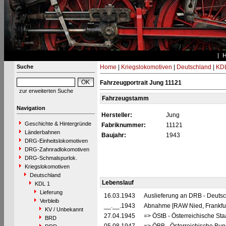
Suche
Home
|
Kriegslokomotiven
|
Deutschland
|
KDL
Fahrzeugportrait Jung 11121
zur erweiterten Suche
Fahrzeugstamm
Navigation
Hersteller:
Jung
Geschichte & Hintergründe
Fabriknummer:
11121
Länderbahnen
Baujahr:
1943
DRG-Einheitslokomotiven
DRG-Zahnradlokomotiven
DRG-Schmalspurlok.
Kriegslokomotiven
Deutschland
Lebenslauf
KDL 1
Lieferung
16.03.1943
Auslieferung an DRB - Deuts
Verbleib
__.__.1943
Abnahme [RAW Nied, Frankfur
KV / Unbekannt
27.04.1945
=> ÖStB - Österreichische St
BRD