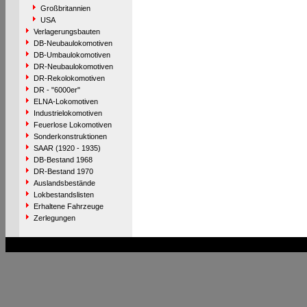
Großbritannien
USA
Verlagerungsbauten
DB-Neubaulokomotiven
DB-Umbaulokomotiven
DR-Neubaulokomotiven
DR-Rekolokomotiven
DR - "6000er"
ELNA-Lokomotiven
Industrielokomotiven
Feuerlose Lokomotiven
Sonderkonstruktionen
SAAR (1920 - 1935)
DB-Bestand 1968
DR-Bestand 1970
Auslandsbestände
Lokbestandslisten
Erhaltene Fahrzeuge
Zerlegungen