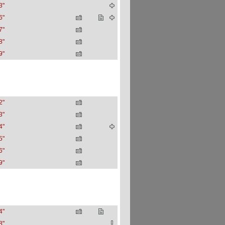
3"
6"
7"
8"
9"
2"
3"
4"
5"
6"
9"
4"
8"