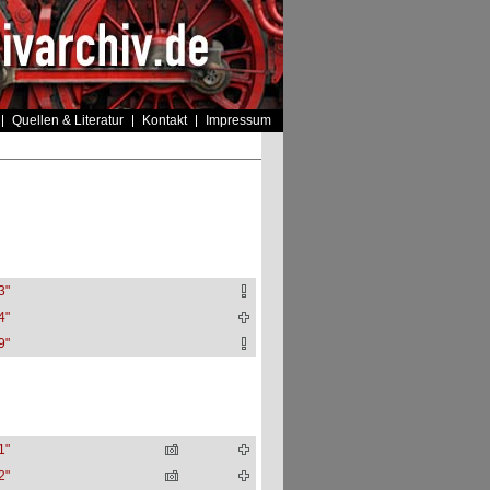
Quellen & Literatur
Kontakt
Impressum
3"
4"
9"
1"
2"