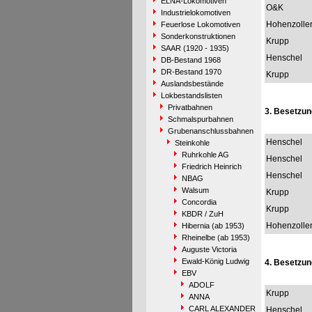
ELNA-Lokomotiven
O&K
Industrielokomotiven
Hohenzolle
Feuerlose Lokomotiven
Sonderkonstruktionen
Krupp
SAAR (1920 - 1935)
Henschel
DB-Bestand 1968
DR-Bestand 1970
Krupp
Auslandsbestände
Lokbestandslisten
Privatbahnen
3. Besetzun
Schmalspurbahnen
Grubenanschlussbahnen
Henschel
Steinkohle
Ruhrkohle AG
Henschel
Friedrich Heinrich
Henschel
NBAG
Walsum
Krupp
Concordia
Krupp
KBDR / ZuH
Hohenzolle
Hibernia (ab 1953)
Rheinelbe (ab 1953)
Auguste Victoria
Ewald-König Ludwig
4. Besetzun
EBV
ADOLF
Krupp
ANNA
CARL ALEXANDER
Henschel