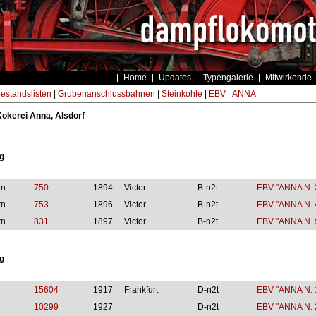
Home
Updates
Typengalerie
Mitwirkende
estandslisten
|
Grubenanschlussbahnen
|
Steinkohle
|
EBV
|
ANNA
okerei Anna, Alsdorf
g
rn
750
1894
Victor
B-n2t
EBV "ANNA N. 
rn
753
1896
Victor
B-n2t
EBV "ANNA N. 
rn
831
1897
Victor
B-n2t
EBV "ANNA N. 
g
15604
1917
Frankfurt
D-n2t
EBV "ANNA N. 
10299
1927
D-n2t
EBV "ANNA N. 