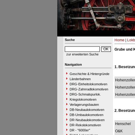
Suche
Home
|
Lokb
Grube und K
zur erweiterten Suche
Navigation
1. Besetzun
Geschichte & Hintergründe
Länderbahnen
Hohenzolle
DRG-Einheitslokomotiven
Hohenzolle
DRG-Zahnradlokomotiven
DRG-Schmalspurlok.
Hohenzolle
Kriegslokomotiven
Verlagerungsbauten
DB-Neubaulokomotiven
2. Besetzun
DB-Umbaulokomotiven
DR-Neubaulokomotiven
Henschel
DR-Rekolokomotiven
DR - "6000er"
O&K