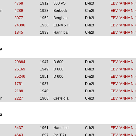
4768
1912
500 PS
D-n2t
EBV "ANNA N. 
rn
4289
1923
Borbeck
C-n2t
EBV "ANNA N. 
3077
1952
Bergbau
D-h2t
EBV "ANNA N. 
24396
1938
ELNA 6 H
D-h2t
EBV "ANNA N. 
1845
1939
Hannibal
C-h2t
EBV "ANNA N. 
g
29884
1947
D 600
D-n2t
EBV "ANNA N. 
25169
1949
D 600
D-n2t
EBV "ANNA N. 
25246
1951
D 600
D-n2t
EBV "ANNA N. 
1751
1937
D-n2t
EBV "ANNA N. 
2188
1940
D-n2t
EBV "ANNA N. 
rn
2227
1908
Crefeld a
C-n2t
EBV "ANNA N. 
g
3437
1961
Hannibal
C-h2t
EBV "ANNA N. 
4643
1897
(pr. T 7)
C-n2t
EBV "ANNA N. 