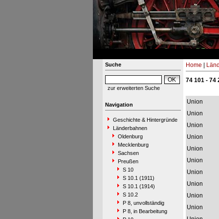
Suche
Home
|
Län
74 101 - 74
zur erweiterten Suche
Union
Navigation
Union
Geschichte & Hintergründe
Union
Länderbahnen
Oldenburg
Union
Mecklenburg
Union
Sachsen
Union
Preußen
S 10
Union
S 10.1 (1911)
Union
S 10.1 (1914)
S 10.2
Union
P 8, unvollständig
Union
P 8, in Bearbeitung