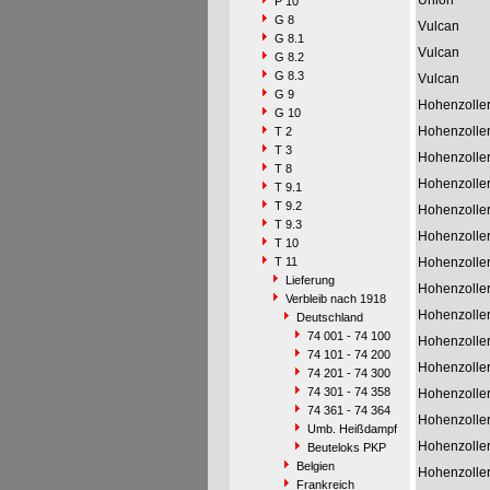
Union
P 10
G 8
Vulcan
G 8.1
Vulcan
G 8.2
G 8.3
Vulcan
G 9
Hohenzolle
G 10
Hohenzolle
T 2
T 3
Hohenzolle
T 8
Hohenzolle
T 9.1
T 9.2
Hohenzolle
T 9.3
Hohenzolle
T 10
T 11
Hohenzolle
Lieferung
Hohenzolle
Verbleib nach 1918
Hohenzolle
Deutschland
74 001 - 74 100
Hohenzolle
74 101 - 74 200
Hohenzolle
74 201 - 74 300
74 301 - 74 358
Hohenzolle
74 361 - 74 364
Hohenzolle
Umb. Heißdampf
Hohenzolle
Beuteloks PKP
Belgien
Hohenzolle
Frankreich