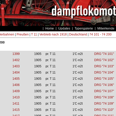
Home
Updates
Typengalerie
Mitwirkende
derbahnen
|
Preußen
|
T 11
|
Verbleib nach 1918
|
Deutschland
|
74 101 - 74 200
 200
1399
1905
pr. T 11
1'C-n2t
DRG "74 101"
1402
1905
pr. T 11
1'C-n2t
DRG "74 102"
1403
1905
pr. T 11
1'C-n2t
DRG "74 103"
1404
1905
pr. T 11
1'C-n2t
DRG "74 104"
1405
1905
pr. T 11
1'C-n2t
DRG "74 105"
1406
1905
pr. T 11
1'C-n2t
DRG "74 106"
1409
1905
pr. T 11
1'C-n2t
DRG "74 107"
1410
1905
pr. T 11
1'C-n2t
DRG "74 108"
1411
1905
pr. T 11
1'C-n2t
DRG "74 109"
1415
1905
pr. T 11
1'C-n2t
DRG "74 110"