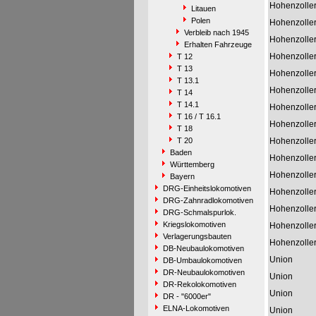
Hohenzolle
Litauen
Polen
Hohenzolle
Verbleib nach 1945
Hohenzolle
Erhalten Fahrzeuge
Hohenzolle
T 12
T 13
Hohenzolle
T 13.1
Hohenzolle
T 14
T 14.1
Hohenzolle
T 16 / T 16.1
Hohenzolle
T 18
T 20
Hohenzolle
Baden
Hohenzolle
Württemberg
Hohenzolle
Bayern
DRG-Einheitslokomotiven
Hohenzolle
DRG-Zahnradlokomotiven
Hohenzolle
DRG-Schmalspurlok.
Kriegslokomotiven
Hohenzolle
Verlagerungsbauten
Hohenzolle
DB-Neubaulokomotiven
Union
DB-Umbaulokomotiven
DR-Neubaulokomotiven
Union
DR-Rekolokomotiven
Union
DR - "6000er"
ELNA-Lokomotiven
Union