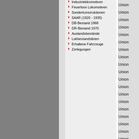
Industrielokomotiven
Union
Feuerlose Lokomotiven
Union
Sonderkonstruktionen
SAAR (1920 - 1935)
Union
DB-Bestand 1968
Union
DR-Bestand 1970
Auslandsbestände
Union
Lokbestandslisten
Union
Erhaltene Fahrzeuge
Zerlegungen
Union
Union
Union
Union
Union
Union
Union
Union
Union
Union
Union
Union