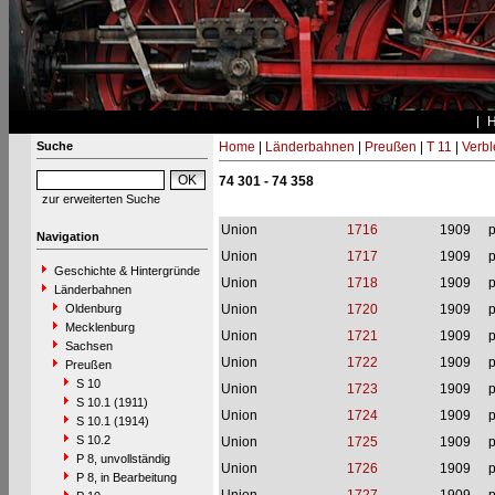
Suche
Home
|
Länderbahnen
|
Preußen
|
T 11
|
Verbl
74 301 - 74 358
zur erweiterten Suche
Union
1716
1909
p
Navigation
Union
1717
1909
p
Geschichte & Hintergründe
Union
1718
1909
p
Länderbahnen
Oldenburg
Union
1720
1909
p
Mecklenburg
Union
1721
1909
p
Sachsen
Union
1722
1909
p
Preußen
S 10
Union
1723
1909
p
S 10.1 (1911)
Union
1724
1909
p
S 10.1 (1914)
S 10.2
Union
1725
1909
p
P 8, unvollständig
Union
1726
1909
p
P 8, in Bearbeitung