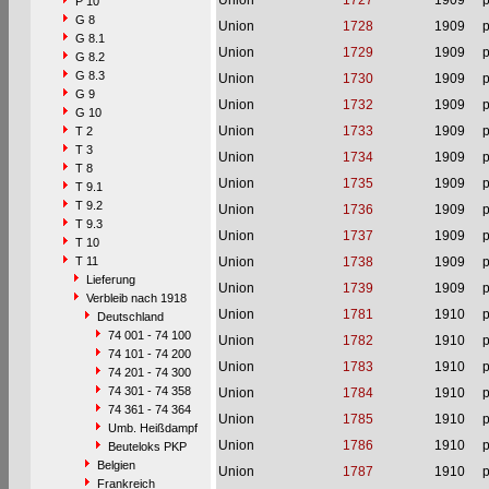
Union
1727
1909
p
P 10
G 8
Union
1728
1909
p
G 8.1
Union
1729
1909
p
G 8.2
G 8.3
Union
1730
1909
p
G 9
Union
1732
1909
p
G 10
Union
1733
1909
p
T 2
T 3
Union
1734
1909
p
T 8
Union
1735
1909
p
T 9.1
T 9.2
Union
1736
1909
p
T 9.3
Union
1737
1909
p
T 10
T 11
Union
1738
1909
p
Lieferung
Union
1739
1909
p
Verbleib nach 1918
Union
1781
1910
p
Deutschland
74 001 - 74 100
Union
1782
1910
p
74 101 - 74 200
Union
1783
1910
p
74 201 - 74 300
74 301 - 74 358
Union
1784
1910
p
74 361 - 74 364
Union
1785
1910
p
Umb. Heißdampf
Union
1786
1910
p
Beuteloks PKP
Belgien
Union
1787
1910
p
Frankreich