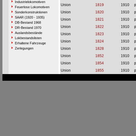
Industrielokomotiven
Union
1819
1910
p
Feuerlose Lokomotiven
Union
1820
1910
p
Sonderkonstruktionen
SAAR (1920 - 1935)
Union
1821
1910
p
DB-Bestand 1968
Union
1822
1910
p
DR-Bestand 1970
Auslandsbestände
Union
1823
1910
p
Lokbestandslisten
Union
1824
1910
p
Erhaltene Fahrzeuge
Zerlegungen
Union
1828
1910
p
Union
1852
1910
p
Union
1854
1910
p
Union
1855
1910
p