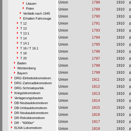
Union
1788
1910
p
Litauen
Polen
Union
1789
1910
p
Verbleib nach 1945
Union
1790
1910
p
Erhalten Fahrzeuge
Union
1791
1910
p
T 12
T 13
Union
1793
1910
p
T 13.1
Union
1794
1910
p
T 14
T 14.1
Union
1795
1910
p
T 16 / T 16.1
Union
1796
1910
p
T 18
T 20
Union
1797
1910
p
Baden
Union
1798
1910
p
Württemberg
Union
1799
1910
p
Bayern
DRG-Einheitslokomotiven
Union
1811
1910
p
DRG-Zahnradlokomotiven
Union
1812
1910
p
DRG-Schmalspurlok.
Kriegslokomotiven
Union
1813
1910
p
Verlagerungsbauten
Union
1814
1910
p
DB-Neubaulokomotiven
Union
1815
1910
p
DB-Umbaulokomotiven
DR-Neubaulokomotiven
Union
1816
1910
p
DR-Rekolokomotiven
Union
1817
1910
p
DR - "6000er"
ELNA-Lokomotiven
Union
1818
1910
p