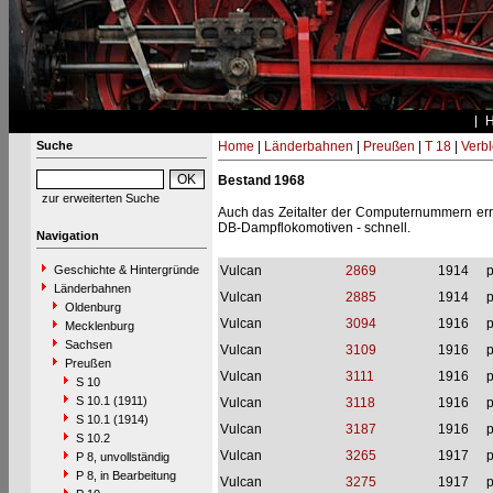
Suche
Home
|
Länderbahnen
|
Preußen
|
T 18
|
Verbl
Bestand 1968
zur erweiterten Suche
Auch das Zeitalter der Computernummern erre
DB-Dampflokomotiven - schnell.
Navigation
Geschichte & Hintergründe
Vulcan
2869
1914
p
Länderbahnen
Vulcan
2885
1914
p
Oldenburg
Vulcan
3094
1916
p
Mecklenburg
Sachsen
Vulcan
3109
1916
p
Preußen
Vulcan
3111
1916
p
S 10
S 10.1 (1911)
Vulcan
3118
1916
p
S 10.1 (1914)
Vulcan
3187
1916
p
S 10.2
Vulcan
3265
1917
p
P 8, unvollständig
P 8, in Bearbeitung
Vulcan
3275
1917
p