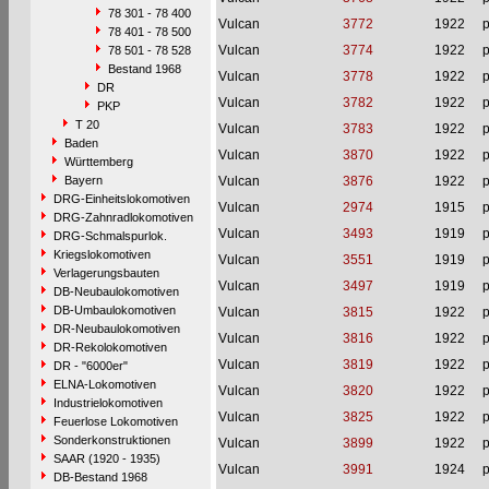
78 301 - 78 400
Vulcan
3772
1922
p
78 401 - 78 500
Vulcan
3774
1922
p
78 501 - 78 528
Bestand 1968
Vulcan
3778
1922
p
DR
Vulcan
3782
1922
p
PKP
T 20
Vulcan
3783
1922
p
Baden
Vulcan
3870
1922
p
Württemberg
Bayern
Vulcan
3876
1922
p
DRG-Einheitslokomotiven
Vulcan
2974
1915
p
DRG-Zahnradlokomotiven
Vulcan
3493
1919
p
DRG-Schmalspurlok.
Kriegslokomotiven
Vulcan
3551
1919
p
Verlagerungsbauten
Vulcan
3497
1919
p
DB-Neubaulokomotiven
DB-Umbaulokomotiven
Vulcan
3815
1922
p
DR-Neubaulokomotiven
Vulcan
3816
1922
p
DR-Rekolokomotiven
Vulcan
3819
1922
p
DR - "6000er"
ELNA-Lokomotiven
Vulcan
3820
1922
p
Industrielokomotiven
Vulcan
3825
1922
p
Feuerlose Lokomotiven
Sonderkonstruktionen
Vulcan
3899
1922
p
SAAR (1920 - 1935)
Vulcan
3991
1924
p
DB-Bestand 1968