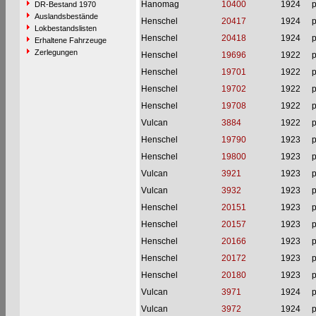
Hanomag
10400
1924
p
DR-Bestand 1970
Auslandsbestände
Henschel
20417
1924
p
Lokbestandslisten
Henschel
20418
1924
p
Erhaltene Fahrzeuge
Zerlegungen
Henschel
19696
1922
p
Henschel
19701
1922
p
Henschel
19702
1922
p
Henschel
19708
1922
p
Vulcan
3884
1922
p
Henschel
19790
1923
p
Henschel
19800
1923
p
Vulcan
3921
1923
p
Vulcan
3932
1923
p
Henschel
20151
1923
p
Henschel
20157
1923
p
Henschel
20166
1923
p
Henschel
20172
1923
p
Henschel
20180
1923
p
Vulcan
3971
1924
p
Vulcan
3972
1924
p