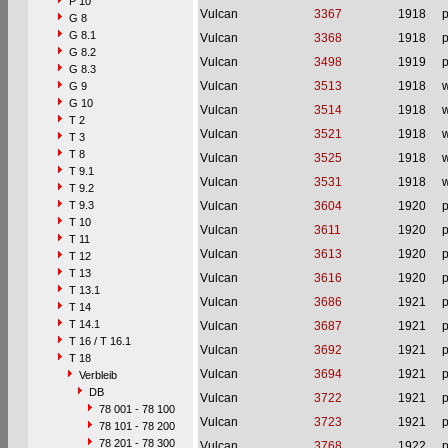
P 10
Vulcan
3367
1918
p
G 8
G 8.1
Vulcan
3368
1918
p
G 8.2
Vulcan
3498
1919
p
G 8.3
Vulcan
3513
1918
w
G 9
G 10
Vulcan
3514
1918
w
T 2
Vulcan
3521
1918
w
T 3
T 8
Vulcan
3525
1918
w
T 9.1
Vulcan
3531
1918
w
T 9.2
T 9.3
Vulcan
3604
1920
p
T 10
Vulcan
3611
1920
p
T 11
Vulcan
3613
1920
p
T 12
T 13
Vulcan
3616
1920
p
T 13.1
Vulcan
3686
1921
p
T 14
T 14.1
Vulcan
3687
1921
p
T 16 / T 16.1
Vulcan
3692
1921
p
T 18
Vulcan
3694
1921
p
Verbleib
DB
Vulcan
3722
1921
p
78 001 - 78 100
Vulcan
3723
1921
p
78 101 - 78 200
78 201 - 78 300
Vulcan
3768
1922
p