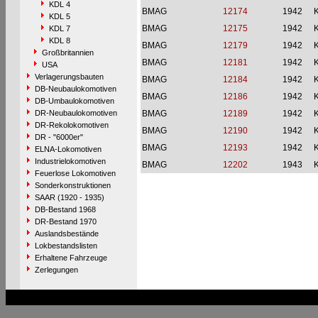
KDL 4
BMAG
12174
1942
KDL 5
BMAG
12175
1942
KDL 7
KDL 8
BMAG
12179
1942
Großbritannien
BMAG
12181
1942
USA
Verlagerungsbauten
BMAG
12184
1942
DB-Neubaulokomotiven
BMAG
12186
1942
DB-Umbaulokomotiven
DR-Neubaulokomotiven
BMAG
12189
1942
DR-Rekolokomotiven
BMAG
12190
1942
DR - "6000er"
BMAG
12193
1942
ELNA-Lokomotiven
Industrielokomotiven
BMAG
12202
1943
Feuerlose Lokomotiven
Sonderkonstruktionen
SAAR (1920 - 1935)
DB-Bestand 1968
DR-Bestand 1970
Auslandsbestände
Lokbestandslisten
Erhaltene Fahrzeuge
Zerlegungen