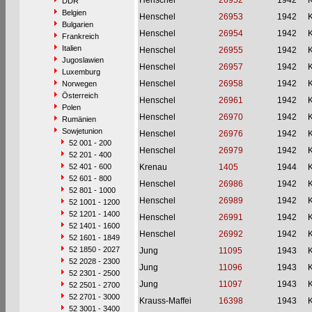
Henschel
26952
1942
DDR
Belgien
Henschel
26953
1942
Bulgarien
Henschel
26954
1942
Frankreich
Italien
Henschel
26955
1942
Jugoslawien
Henschel
26957
1942
Luxemburg
Henschel
26958
1942
Norwegen
Österreich
Henschel
26961
1942
Polen
Henschel
26970
1942
Rumänien
Sowjetunion
Henschel
26976
1942
52 001 - 200
Henschel
26979
1942
52 201 - 400
52 401 - 600
Krenau
1405
1944
52 601 - 800
Henschel
26986
1942
52 801 - 1000
Henschel
26989
1942
52 1001 - 1200
52 1201 - 1400
Henschel
26991
1942
52 1401 - 1600
Henschel
26992
1942
52 1601 - 1849
52 1850 - 2027
Jung
11095
1943
52 2028 - 2300
Jung
11096
1943
52 2301 - 2500
Jung
11097
1943
52 2501 - 2700
52 2701 - 3000
Krauss-Maffei
16398
1943
52 3001 - 3400