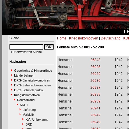
Suche
Home
|
Kriegslokomotiven
|
Deutschland
|
KDL
Lokliste MPS 52 001 - 52 200
zur erweiterten Suche
Henschel
26843
1942
Navigation
Henschel
26925
1942
Geschichte & Hintergründe
Henschel
26929
1942
Länderbahnen
DRG-Einheitslokomotiven
Henschel
26936
1942
DRG-Zahnradlokomotiven
Henschel
26937
1942
DRG-Schmalspurlok.
Henschel
26938
1942
Kriegslokomotiven
Deutschland
Henschel
26939
1942
KDL 1
Henschel
26941
1942
Lieferung
Verbleib
Henschel
26942
1942
KV / Unbekannt
Henschel
26949
1942
BRD