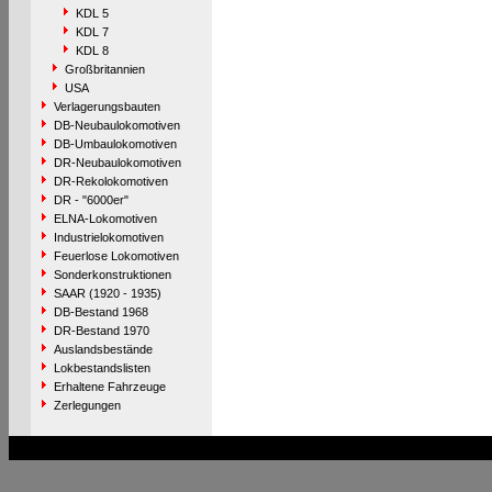
KDL 5
KDL 7
KDL 8
Großbritannien
USA
Verlagerungsbauten
DB-Neubaulokomotiven
DB-Umbaulokomotiven
DR-Neubaulokomotiven
DR-Rekolokomotiven
DR - "6000er"
ELNA-Lokomotiven
Industrielokomotiven
Feuerlose Lokomotiven
Sonderkonstruktionen
SAAR (1920 - 1935)
DB-Bestand 1968
DR-Bestand 1970
Auslandsbestände
Lokbestandslisten
Erhaltene Fahrzeuge
Zerlegungen