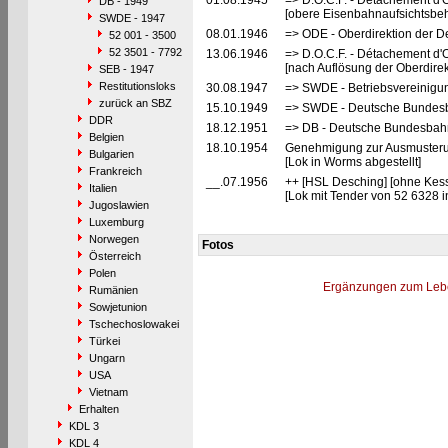
01.08.1945
=> D.O.C.F. - Détachement d'
DB - 1949
[obere Eisenbahnaufsichtsbeh
SWDE - 1947
08.01.1946
=> ODE - Oberdirektion der D
52 001 - 3500
52 3501 - 7792
13.06.1946
=> D.O.C.F. - Détachement d'
[nach Auflösung der Oberdire
SEB - 1947
Restitutionsloks
30.08.1947
=> SWDE - Betriebsvereinigu
zurück an SBZ
15.10.1949
=> SWDE - Deutsche Bundesba
DDR
18.12.1951
=> DB - Deutsche Bundesbah
Belgien
18.10.1954
Genehmigung zur Ausmusterun
Bulgarien
[Lok in Worms abgestellt]
Frankreich
__.07.1956
++ [HSL Desching] [ohne Kess
Italien
[Lok mit Tender von 52 6328 i
Jugoslawien
Luxemburg
Norwegen
Fotos
Österreich
Polen
Ergänzungen zum Leb
Rumänien
Sowjetunion
Tschechoslowakei
Türkei
Ungarn
USA
Vietnam
Erhalten
KDL 3
KDL 4