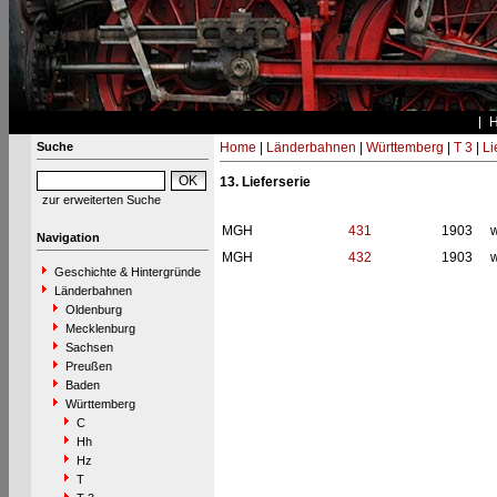
Suche
Home
|
Länderbahnen
|
Württemberg
|
T 3
|
Li
13. Lieferserie
zur erweiterten Suche
MGH
431
1903
w
Navigation
MGH
432
1903
w
Geschichte & Hintergründe
Länderbahnen
Oldenburg
Mecklenburg
Sachsen
Preußen
Baden
Württemberg
C
Hh
Hz
T