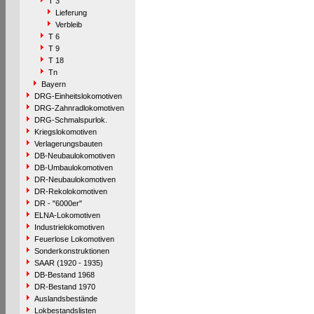
T 3
Lieferung
Verbleib
T 6
T 9
T 18
Tn
Bayern
DRG-Einheitslokomotiven
DRG-Zahnradlokomotiven
DRG-Schmalspurlok.
Kriegslokomotiven
Verlagerungsbauten
DB-Neubaulokomotiven
DB-Umbaulokomotiven
DR-Neubaulokomotiven
DR-Rekolokomotiven
DR - "6000er"
ELNA-Lokomotiven
Industrielokomotiven
Feuerlose Lokomotiven
Sonderkonstruktionen
SAAR (1920 - 1935)
DB-Bestand 1968
DR-Bestand 1970
Auslandsbestände
Lokbestandslisten