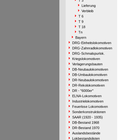
T 3
Lieferung
Verbleib
T 6
T 9
T 18
Tn
Bayern
DRG-Einheitslokomotiven
DRG-Zahnradlokomotiven
DRG-Schmalspurlok.
Kriegslokomotiven
Verlagerungsbauten
DB-Neubaulokomotiven
DB-Umbaulokomotiven
DR-Neubaulokomotiven
DR-Rekolokomotiven
DR - "6000er"
ELNA-Lokomotiven
Industrielokomotiven
Feuerlose Lokomotiven
Sonderkonstruktionen
SAAR (1920 - 1935)
DB-Bestand 1968
DR-Bestand 1970
Auslandsbestände
Lokbestandslisten