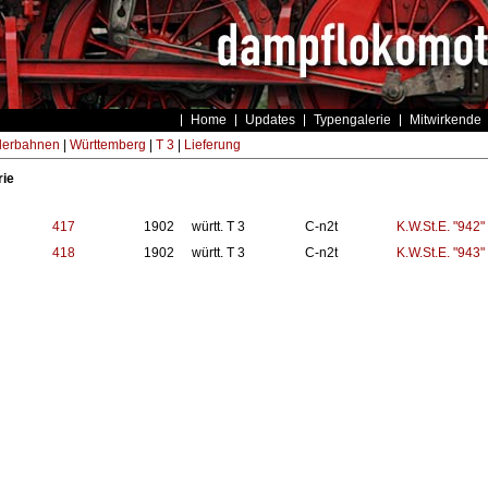
Home
Updates
Typengalerie
Mitwirkende
derbahnen
|
Württemberg
|
T 3
|
Lieferung
rie
417
1902
württ. T 3
C-n2t
K.W.St.E. "942"
418
1902
württ. T 3
C-n2t
K.W.St.E. "943"