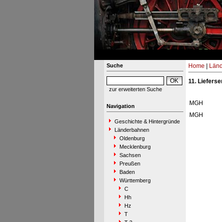
Suche
Home
|
Län
11. Lieferse
zur erweiterten Suche
MGH
Navigation
MGH
Geschichte & Hintergründe
Länderbahnen
Oldenburg
Mecklenburg
Sachsen
Preußen
Baden
Württemberg
C
Hh
Hz
T