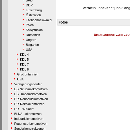
BRD
DDR
Verbleib unbekannt [1993 abg.
Luxemburg
Österreich
Tschechoslowakei
Fotos
Polen
Sowjetunion
Ergänzungen zum Leb
Rumänien
Ungarn
Bulgarien
USA
KDL 4
KDL 5
KDL 7
KDL 8
Großbritannien
USA
Verlagerungsbauten
DB-Neubaulokomotiven
DB-Umbaulokomotiven
DR-Neubaulokomotiven
DR-Rekolokomotiven
DR - "6000er"
ELNA-Lokomotiven
Industrielokomotiven
Feuerlose Lokomotiven
Sonderkonstruktionen