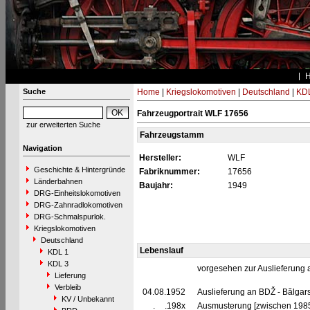
Suche
Home
|
Kriegslokomotiven
|
Deutschland
|
KDL
Fahrzeugportrait WLF 17656
zur erweiterten Suche
Fahrzeugstamm
Navigation
Hersteller:
WLF
Geschichte & Hintergründe
Fabriknummer:
17656
Länderbahnen
Baujahr:
1949
DRG-Einheitslokomotiven
DRG-Zahnradlokomotiven
DRG-Schmalspurlok.
Kriegslokomotiven
Deutschland
Lebenslauf
KDL 1
KDL 3
vorgesehen zur Auslieferung
Lieferung
Verbleib
04.08.1952
Auslieferung an BDŽ - Bălgars
KV / Unbekannt
__.__.198x
Ausmusterung [zwischen 198