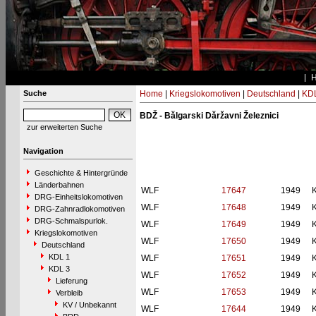
Suche
Home
|
Kriegslokomotiven
|
Deutschland
|
KDL
BDŽ - Bălgarski Dăržavni Železnici
zur erweiterten Suche
Navigation
Geschichte & Hintergründe
Länderbahnen
WLF
17647
1949
DRG-Einheitslokomotiven
WLF
17648
1949
DRG-Zahnradlokomotiven
DRG-Schmalspurlok.
WLF
17649
1949
Kriegslokomotiven
WLF
17650
1949
Deutschland
KDL 1
WLF
17651
1949
KDL 3
WLF
17652
1949
Lieferung
WLF
17653
1949
Verbleib
KV / Unbekannt
WLF
17644
1949