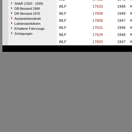
SAAR (1920 - 1935)
WLF
17633
1948
DB-Bestand 1968
WLF
17658
1949
DR-Bestand 1970
Auslandsbestände
WLF
17606
1947
Lokbestandslisten
WLF
17631
1948
Erhaltene Fahrzeuge
Zerlegungen
WLF
17629
1948
WLF
17603
1947