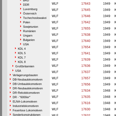
BRD
WLF
17643
1949
DDR
Luxemburg
WLF
17645
1949
Österreich
WLF
17646
1949
Tschechoslowakei
WLF
17642
1949
Polen
Sowjetunion
WLF
17655
1949
Rumänien
WLF
17638
1949
Ungarn
Bulgarien
WLF
17640
1949
USA
WLF
17654
1949
KDL 4
KDL 5
WLF
17641
1949
KDL 7
WLF
17639
1949
KDL 8
WLF
17636
1949
Großbritannien
USA
WLF
17637
1949
Verlagerungsbauten
WLF
17657
1949
DB-Neubaulokomotiven
DB-Umbaulokomotiven
WLF
17656
1949
DR-Neubaulokomotiven
WLF
17634
1948
DR-Rekolokomotiven
WLF
17635
1948
DR - "6000er"
ELNA-Lokomotiven
WLF
17616
1948
Industrielokomotiven
WLF
17630
1948
Feuerlose Lokomotiven
Sonderkonstruktionen
WLF
17632
1948