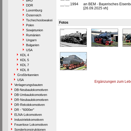
BRD
__.__.1994
an BEM - Bayerisches Eisenba
DDR
[26.09.2025 vh]
Luxemburg
Österreich
Tschechoslowakei
Fotos
Polen
Sowjetunion
Rumänien
Ungarn
Bulgarien
USA
KDL 4
KDL 5
KDL 7
KDL 8
Großbritannien
USA
Ergänzungen zum Leb
Verlagerungsbauten
DB-Neubaulokomotiven
DB-Umbaulokomotiven
DR-Neubaulokomotiven
DR-Rekolokomotiven
DR - "6000er"
ELNA-Lokomotiven
Industrielokomotiven
Feuerlose Lokomotiven
Sonderkonstruktionen