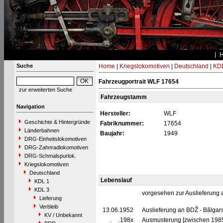
Suche
Home
|
Kriegslokomotiven
|
Deutschland
|
KDL
Fahrzeugportrait WLF 17654
zur erweiterten Suche
Fahrzeugstamm
Navigation
Hersteller:
WLF
Geschichte & Hintergründe
Fabriknummer:
17654
Länderbahnen
Baujahr:
1949
DRG-Einheitslokomotiven
DRG-Zahnradlokomotiven
DRG-Schmalspurlok.
Kriegslokomotiven
Deutschland
Lebenslauf
KDL 1
KDL 3
vorgesehen zur Auslieferung
Lieferung
Verbleib
13.06.1952
Auslieferung an BDŽ - Bălgars
KV / Unbekannt
__.__.198x
Ausmusterung [zwischen 198