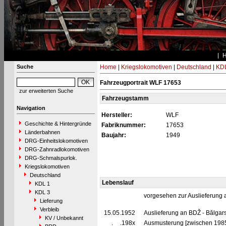
Suche
Home
|
Kriegslokomotiven
|
Deutschland
|
KDL
Fahrzeugportrait WLF 17653
zur erweiterten Suche
Fahrzeugstamm
Navigation
Hersteller:
WLF
Geschichte & Hintergründe
Fabriknummer:
17653
Länderbahnen
Baujahr:
1949
DRG-Einheitslokomotiven
DRG-Zahnradlokomotiven
DRG-Schmalspurlok.
Kriegslokomotiven
Deutschland
Lebenslauf
KDL 1
KDL 3
vorgesehen zur Auslieferung
Lieferung
Verbleib
15.05.1952
Auslieferung an BDŽ - Bălgars
KV / Unbekannt
__.__.198x
Ausmusterung [zwischen 198