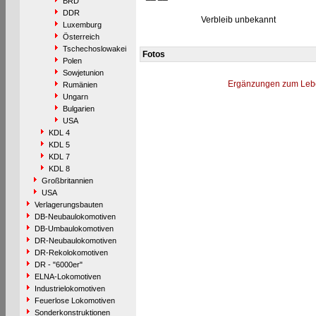
BRD
DDR
Verbleib unbekannt
Luxemburg
Österreich
Tschechoslowakei
Fotos
Polen
Sowjetunion
Ergänzungen zum Leb
Rumänien
Ungarn
Bulgarien
USA
KDL 4
KDL 5
KDL 7
KDL 8
Großbritannien
USA
Verlagerungsbauten
DB-Neubaulokomotiven
DB-Umbaulokomotiven
DR-Neubaulokomotiven
DR-Rekolokomotiven
DR - "6000er"
ELNA-Lokomotiven
Industrielokomotiven
Feuerlose Lokomotiven
Sonderkonstruktionen